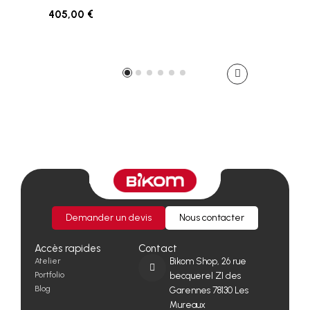
405,00 €
Demander un devis
Nous contacter
Accès rapides
Contact
Atelier
Bikom Shop, 26 rue
Portfolio
becquerel ZI des
Blog
Garennes 78130 Les
Mureaux