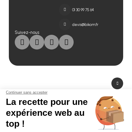
01 30 99 75 64
devis@bikom.fr
Suivez-nous
A propos de nous
Fabricant de PLV en carton et fabricant de stand modulaire, Bikom est situé
dans les Yvelines en Ile-de-France. A peine à 20 mn de Paris La Défense,
Bikom peut fabriquer et livrer dans l'urgence. Proposant une large gamme
de produits et services, de la création graphique à la fabrication en passant