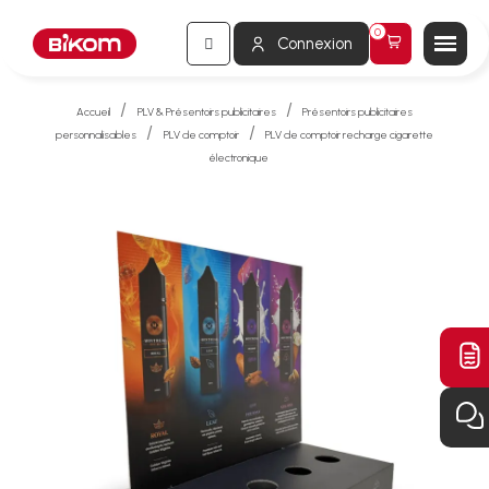
Connexion
Accueil
PLV & Présentoirs publicitaires
Présentoirs publicitaires
personnalisables
PLV de comptoir
PLV de comptoir recharge cigarette
électronique