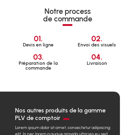
Notre process
de commande
01.
02.
Devis en ligne
Envoi des visuels
03.
04.
Préparation de la
Livraison
commande
Nos autres produits de la gamme
PLV de comptoir
Lorem ipsum dolor sit amet, consectetur adipiscing
elit. In nec lorem a augue gravida ultricies eu sed