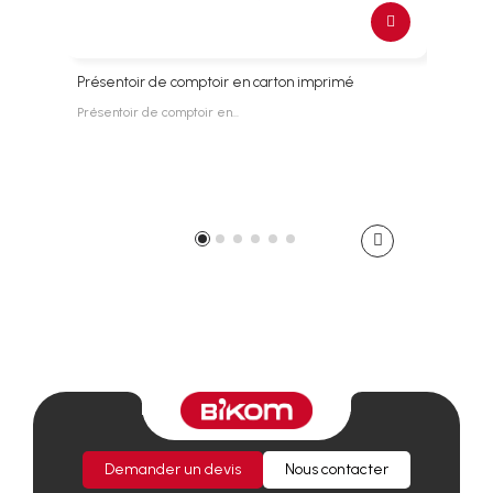
Présentoir de comptoir en carton imprimé
PLV 
Présentoir de comptoir en…
PLV e
Demander un devis
Nous contacter