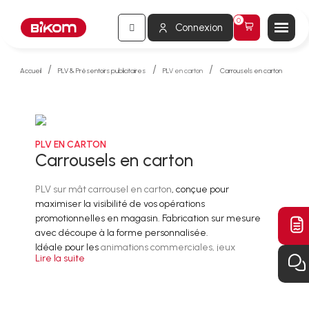
Connexion
Accueil
PLV & Présentoirs publicitaires
PLV en carton
Carrousels en carton
PLV EN CARTON
Carrousels en carton
PLV sur mât carrousel en carton
, conçue pour
maximiser la visibilité de vos opérations
promotionnelles en magasin. Fabrication sur mesure
avec découpe à la forme personnalisée.
Idéale pour les
animations commerciales, jeux
Lire la suite
concours et lancements produits
, cette PLV sur pied
met en avant vos box palette grace à sa
tête carrousel
rotative
et sa
structure verticale élancée
.