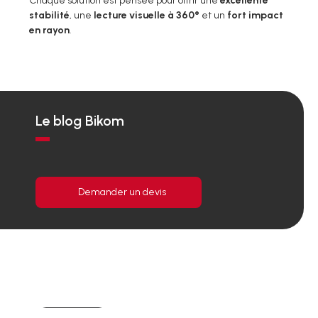
Chaque solution est pensée pour offrir une
excellente
stabilité
, une
lecture visuelle à 360°
et un
fort impact
en rayon
.
Le blog Bikom
Demander un devis
Actualités