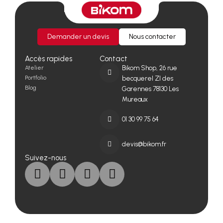
Demander un devis
Nous contacter
Accès rapides
Contact
Atelier
Bikom Shop, 26 rue
Portfolio
becquerel ZI des
Blog
Garennes 78130 Les
Mureaux
01 30 99 75 64
devis@bikom.fr
Suivez-nous