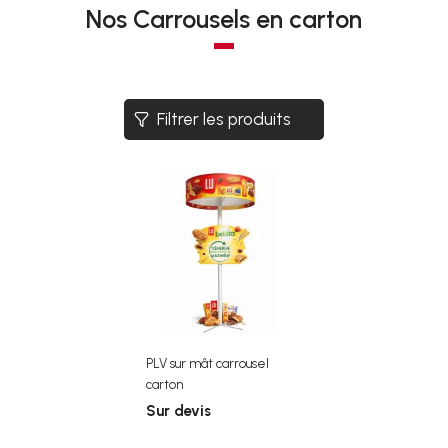
Nos Carrousels en carton
- Fabrication directe usine
- 100% personnalisable
- Éco-conçue en carton recyclable
- Montage rapide sans outil
Filtrer les produits
PLV sur mât carrousel
carton
Sur devis