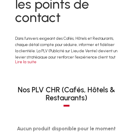
les points de
contact
Dans l’univers exigeant des Cafés, Hôtels et Restaurants,
chaque détail compte pour séduire, informer et fidéliser
la clientèle. La PLV (Publicité sur Lieu de Vente) devient un
levier stratégique pour renforcer l’expérience client tout
Lire la suite
en affirmant votre identité. Chez [Nom du fabricant], nous
proposons une gamme de supports PLV en carton 100 %
personnalisables, pensés pour les professionnels du CHR
souhaitant allier visibilité, praticité et démarche
Nos PLV CHR (Cafés, Hôtels &
écoresponsable.
Qu’il s’agisse d’un bistrot de quartier, d’un hôtel 4 étoiles ou
Restaurants)
d’un restaurant gastronomique, nous concevons des
éléments de communication adaptés à vos besoins, à vos
espaces et à votre ambiance.
Aucun produit disponible pour le moment