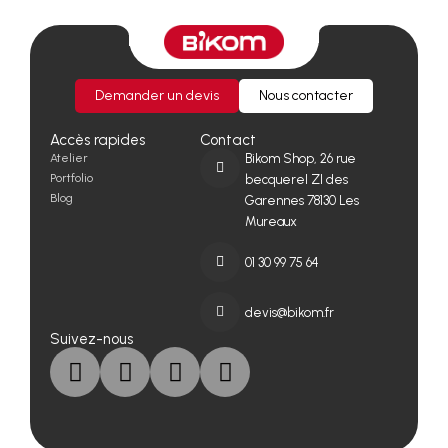
Demander un devis
Nous contacter
Accès rapides
Contact
Atelier
Bikom Shop, 26 rue
Portfolio
becquerel ZI des
Blog
Garennes 78130 Les
Mureaux
01 30 99 75 64
devis@bikom.fr
Suivez-nous