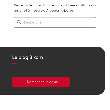
Restez à l'écoute ! D'autres produits seront affichés ici
au fur et à mesure qu'ils seront ajoutés.
search
Le blog Bikom
Demander un devis