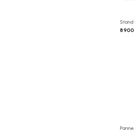
Stand
8 900
Pannea