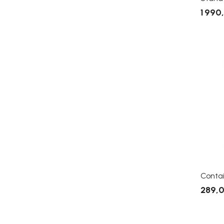
1 990
Contai
289,0