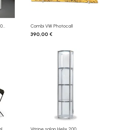
...
Combi VW Photocall
390,00 €
al
Vitrine salon Helix 200