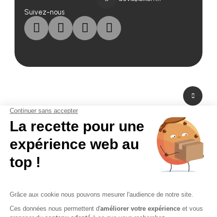
Suivez-nous
A propos de nous
Fabricant de PLV en carton et fabricant de stand modulaire, Bikom est situé
dans les Yvelines en Ile-de-France. A peine à 20 mn de Paris La Défense,
Bikom peut fabriquer et livrer dans l'urgence. Proposant une large gamme
de produits et services, de la création graphique à la fabrication en passant
par la logistique. Bikom est le partenaire de toutes vos réalisations. Depuis
16 ans, Bikom accompagne les entreprises pour communiquer efficacement
sur les points de vente. La PLV publicitaire n'a pas de secret pour Bikom.