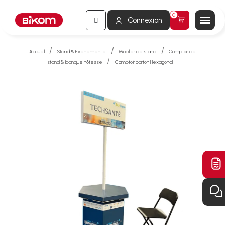
Connexion
Accueil
Stand & Evènementiel
Mobilier de stand
Comptoir de
stand & banque hôtesse
Comptoir carton Hexagonal