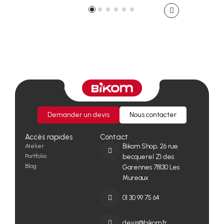
Demander un devis
Nous contacter
Accès rapides
Contact
Atelier
Bikom Shop, 26 rue
Portfolio
becquerel ZI des
Blog
Garennes 78130 Les
Mureaux
01 30 99 75 64
devis@bikom.fr