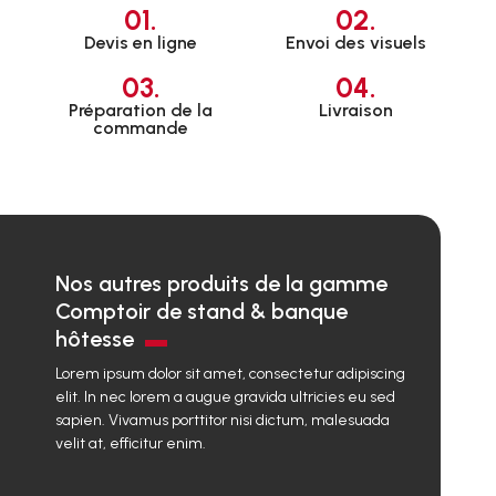
01.
02.
Devis en ligne
Envoi des visuels
03.
04.
Préparation de la
Livraison
commande
Nos autres produits de la gamme
Comptoir de stand & banque
hôtesse
Lorem ipsum dolor sit amet, consectetur adipiscing
elit. In nec lorem a augue gravida ultricies eu sed
sapien. Vivamus porttitor nisi dictum, malesuada
velit at, efficitur enim.