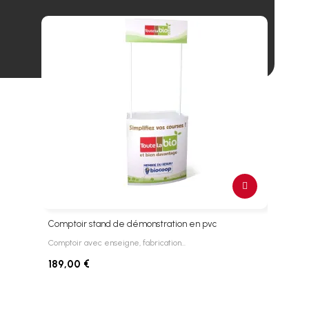
Comptoir stand de démonstration en pvc
Stan
Comptoir avec enseigne, fabrication…
Stand
189,00 €
149,