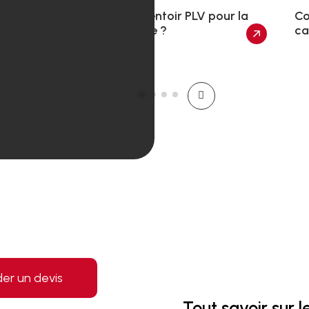
Quel présentoir PLV pour la
Co
pharmacie ?
ca
r un devis
Tout savoir sur 