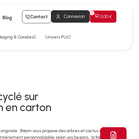
Connexion
Contact
0,00 €
Blog
kaging & Goodies
Univers PLV
cyclé sur
n en carton
ginale : Bikom vous propose des arbres et cactus en carton
ntièrement personnalisable selon vos besoins : la fabrication