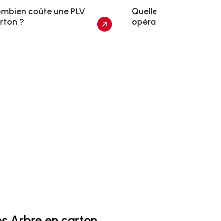
mbien coûte une PLV
Quelle PLV choisir pou
rton ?
opération marketing 
les Arbre en carton