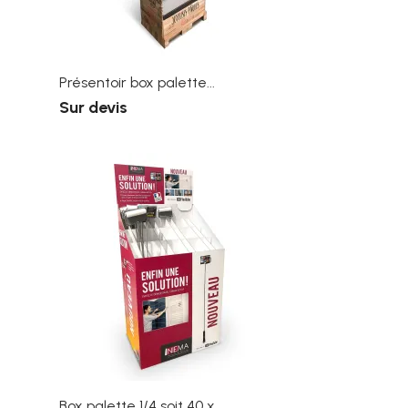
Présentoir box palette...
Sur devis
Box palette 1/4 soit 40 x...