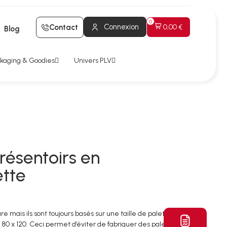
Connexion
Contact
0,00 €
Blog
kaging & Goodies
Univers PLV
présentoirs en
ette
e mais ils sont toujours basés sur une taille de palette standard :
– 80 x 120. Ceci permet d’éviter de fabriquer des palettes sur