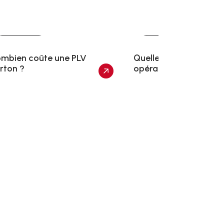
Actualités
Actualités
mbien coûte une PLV
Quelle PLV choisir pou
rton ?
opération marketing 