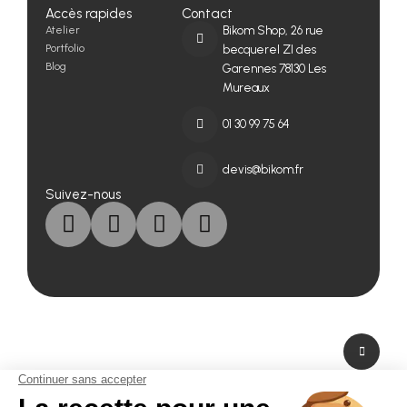
Accès rapides
Contact
Atelier
Bikom Shop, 26 rue
Portfolio
becquerel ZI des
Blog
Garennes 78130 Les
Mureaux
01 30 99 75 64
devis@bikom.fr
Suivez-nous