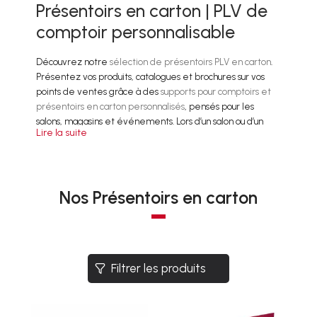
Présentoirs en carton | PLV de
comptoir personnalisable
Découvrez notre
sélection de présentoirs PLV en carton
.
Présentez vos produits, catalogues et brochures sur vos
points de ventes grâce à des
supports pour comptoirs et
présentoirs en carton personnalisés
, pensés pour les
salons, magasins et événements. Lors d’un salon ou d’un
Lire la suite
événement, les stands vous permettent d’interagir
directement avec votre audience. Il faut alors capter vos
interlocuteurs en leur proposant des
documents
d’informations
bien présentés et faciles d’accès.
Nos Présentoirs en carton
En tant que
spécialiste de la
PLV carton
,
nos produits
présentoirs carton sont disponibles en différentes tailles
en quelques clics. Découvrez tous les formats disponibles :
des plus classiques pour des documents papier aux formats
Filtrer les produits
A6, A5, A4 ou formats sur-mesure en fonction de vos
besoins.