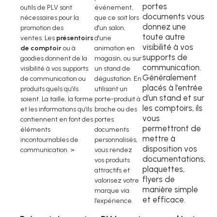
portes
outils de PLV sont
événement,
documents vous
nécessaires pour la
que ce soit lors
donnez une
promotion des
d'un salon,
toute autre
ventes. Les
présentoirs
d'une
visibilité à vos
de comptoir
ou à
animation en
supports de
goodies donnent de la
magasin, ou sur
communication.
visibilité à vos supports
un stand de
Généralement
de communication ou
dégustation. En
placés à l’entrée
produits quels qu’ils
utilisant un
d’un stand et sur
soient. La taille, la forme
porte-produit à
les comptoirs, ils
et les informations qu’ils
broche ou des
vous
contiennent en font des
portes
permettront de
éléments
documents
mettre à
incontournables de
personnalisés,
disposition vos
communication. >
vous rendez
documentations,
vos produits
plaquettes,
attractifs et
flyers de
valorisez votre
manière simple
marque via
et efficace.
l’expérience.