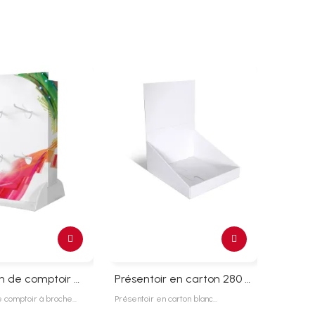
PLV carton de comptoir à broche
Présentoir en carton 280 x 300 mm
e comptoir à broche…
Présentoir en carton blanc…
Présentoi