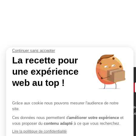
Demander un devis
Accès rapides
Contact
Bikom Shop, 26 rue be
Atelier
des Garennes 78130 L
Portfolio
Blog
01 30 99 75 64