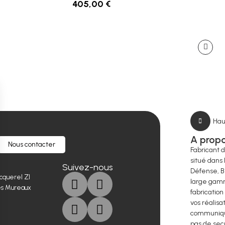
405,00 €
Hau
A prop
Nous contacter
Fabricant 
situé dans 
Suivez-nous
Défense, B
cquerel ZI
large gamm
es Mureaux
fabrication
vos réalisa
communique
pas de sec