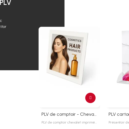
 PLV
ec
itor
PLV de comptoir - Chevalet carton plv - 21 x 21 cm
PLV de comptoir chevalet imprimé…
Présentoir d