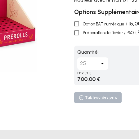
Hauteur avec le fronton : 22
Options Supplémentair
15,0
Option BAT numérique
(
Préparation de fichier / PAO
(
Quantité
Prix
(HT)
700,00 €
Tableau des prix