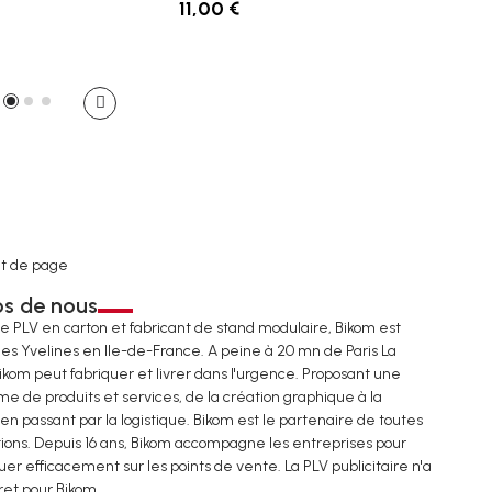
11,00 €
t de page
os de nous
de PLV en carton et fabricant de stand modulaire, Bikom est
les Yvelines en Ile-de-France. A peine à 20 mn de Paris La
ikom peut fabriquer et livrer dans l'urgence. Proposant une
e de produits et services, de la création graphique à la
 en passant par la logistique. Bikom est le partenaire de toutes
tions. Depuis 16 ans, Bikom accompagne les entreprises pour
r efficacement sur les points de vente. La PLV publicitaire n'a
ret pour Bikom.