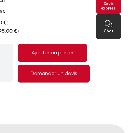
 cm
Devis
express
es
0 €
)
95,00 €
Chat
)
Ajouter au panier
Demander un devis