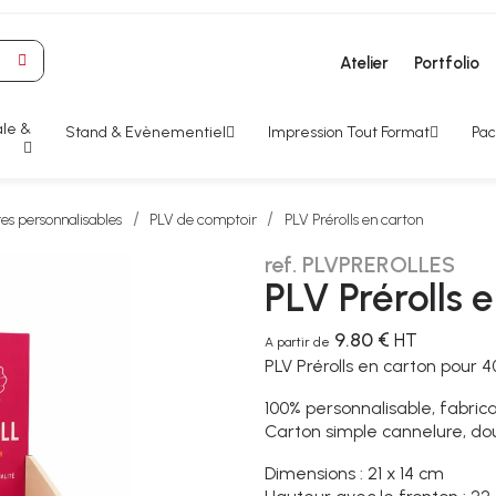
Atelier
Portfolio
le &
Stand & Evènementiel
Impression Tout Format
Pac
res personnalisables
PLV de comptoir
PLV Prérolls en carton
ref. PLVPREROLLES
PLV Prérolls 
9.80 €
HT
A partir de
PLV Prérolls en carton pour 
100% personnalisable, fabrica
Carton simple cannelure, doub
Dimensions : 21 x 14 cm