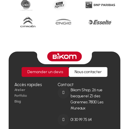
Demander un devis
Nous contacter
Accès rapides
Contact
Atelier
Bikom Shop, 26 rue
Portfolio
becquerel ZI des
Blog
Garennes 78130 Les
Mureaux
01 30 99 75 64