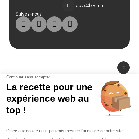
devis@bikom.fr
Suivez-nous
A propos de nous
Fabricant de PLV en carton et fabricant de stand modulaire, Bikom est situé
dans les Yvelines en Ile-de-France. A peine à 20 mn de Paris La Défense,
Bikom peut fabriquer et livrer dans l'urgence. Proposant une large gamme
de produits et services, de la création graphique à la fabrication en passant
par la logistique. Bikom est le partenaire de toutes vos réalisations. Depuis
16 ans, Bikom accompagne les entreprises pour communiquer efficacement
sur les points de vente. La PLV publicitaire n'a pas de secret pour Bikom.