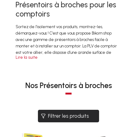
Présentoirs à broches pour les
comptoirs
Sortez de l’isolement vos produits, montrez-les,
démarquez-vous ! C’est que vous propose Bikom shop
avec une gamme de présentoirs à broches facile à
monter et à installer sur un comptoir. La PLV de comptoir
est votre allier, elle dispose d’une grande surface de
Lire la suite
communication. Ainsi vous pourrez communiquer sur des
arguments produits. Bien souvent le packaging ne suffit pas
pour faire connaître vos plus produits. De plus la
plv de
comptoir
se pose dans des lieux stratégiques : à côté
Nos Présentoirs à broches
d’une caisse par exemple.
Filtrer les produits