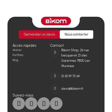
Demander un devis
Nous contacter
Accès rapides
Contact
Atelier
Bikom Shop, 26 rue
Portfolio
becquerel ZI des
Blog
Garennes 78130 Les
Mureaux
01 30 99 75 64
devis@bikom.fr
Suivez-nous