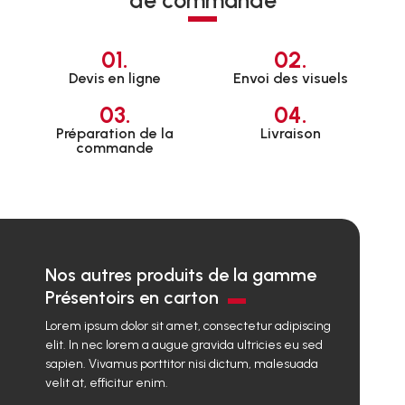
01.
02.
Devis en ligne
Envoi des visuels
03.
04.
Préparation de la
Livraison
commande
Nos autres produits de la gamme
Présentoirs en carton
Lorem ipsum dolor sit amet, consectetur adipiscing
elit. In nec lorem a augue gravida ultricies eu sed
sapien. Vivamus porttitor nisi dictum, malesuada
velit at, efficitur enim.