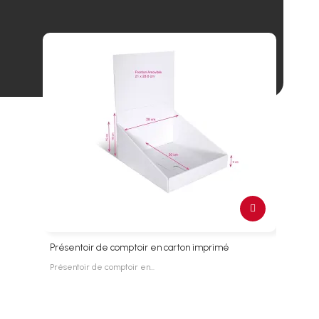
Présentoir de comptoir en carton imprimé
PLV 
Présentoir de comptoir en…
PLV e