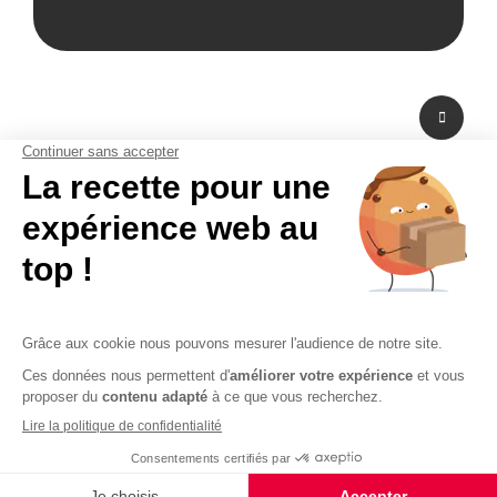
A propos de nous
Fabricant de PLV en carton et fabricant de stand modulaire, Bikom est situé
dans les Yvelines en Ile-de-France. A peine à 20 mn de Paris La Défense,
Bikom peut fabriquer et livrer dans l'urgence. Proposant une large gamme
de produits et services, de la création graphique à la fabrication en passant
par la logistique. Bikom est le partenaire de toutes vos réalisations. Depuis
16 ans, Bikom accompagne les entreprises pour communiquer efficacement
sur les points de vente. La PLV publicitaire n'a pas de secret pour Bikom.
CGV
CGU
Paiement sécurisé
Mentions légales
Politique de confidentialité
Plan du site
© 2026 - Logiciel e-commerce par PrestaShop™