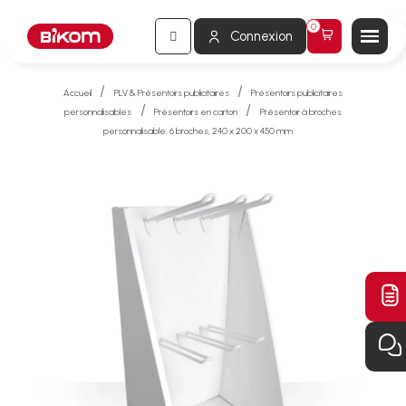
Connexion
Accueil
PLV & Présentoirs publicitaires
Présentoirs publicitaires
personnalisables
Présentoirs en carton
Présentoir à broches
personnalisable, 6 broches, 240 x 200 x 450 mm