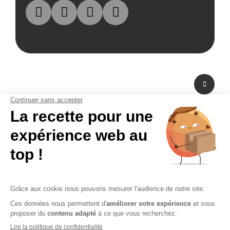
A propos de nous
Fabricant de PLV en carton et fabricant de stand modulaire, Bikom est situé
dans les Yvelines en Ile-de-France. A peine à 20 mn de Paris La Défense,
Bikom peut fabriquer et livrer dans l'urgence. Proposant une large gamme
de produits et services, de la création graphique à la fabrication en passant
par la logistique. Bikom est le partenaire de toutes vos réalisations. Depuis
16 ans, Bikom accompagne les entreprises pour communiquer efficacement
sur les points de vente. La PLV publicitaire n'a pas de secret pour Bikom.
CGV
CGU
Paiement sécurisé
Mentions légales