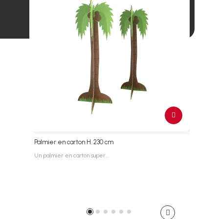
Palmier en carton H. 230 cm
Arbr
Un palmier en carton super…
Arbre