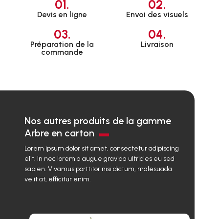
01.
02.
Devis en ligne
Envoi des visuels
03.
04.
Préparation de la
Livraison
commande
Nos autres produits de la gamme
Arbre en carton
Lorem ipsum dolor sit amet, consectetur adipiscing
elit. In nec lorem a augue gravida ultricies eu sed
sapien. Vivamus porttitor nisi dictum, malesuada
velit at, efficitur enim.