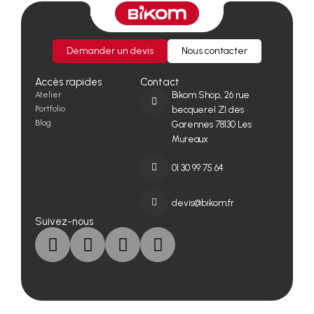
Demander un devis
Nous contacter
Accès rapides
Contact
Atelier
Bikom Shop, 26 rue
Portfolio
becquerel ZI des
Blog
Garennes 78130 Les
Mureaux
01 30 99 75 64
devis@bikom.fr
Suivez-nous