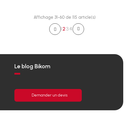
Affichage 31-60 de 115 article(s)
1
2
3
4
Le blog Bikom
Demander un devis