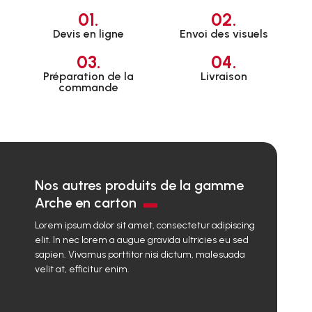
01.
02.
Devis en ligne
Envoi des visuels
03.
04.
Préparation de la
Livraison
commande
Nos autres produits de la gamme
Arche en carton
Lorem ipsum dolor sit amet, consectetur adipiscing
elit. In nec lorem a augue gravida ultricies eu sed
sapien. Vivamus porttitor nisi dictum, malesuada
velit at, efficitur enim.