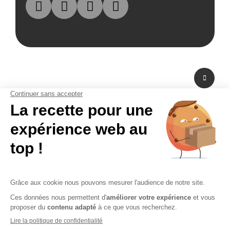
A propos de nous
Fabricant de PLV en carton et fabricant de stand modulaire, Bikom est situé
dans les Yvelines en Ile-de-France. A peine à 20 mn de Paris La Défense,
Bikom peut fabriquer et livrer dans l'urgence. Proposant une large gamme
de produits et services, de la création graphique à la fabrication en passant
par la logistique. Bikom est le partenaire de toutes vos réalisations. Depuis
16 ans, Bikom accompagne les entreprises pour communiquer efficacement
sur les points de vente. La PLV publicitaire n'a pas de secret pour Bikom.
CGV
CGU
Paiement sécurisé
Mentions légales
Politique de confidentialité
Plan du site