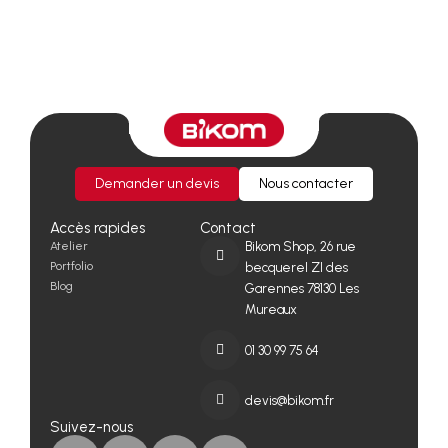
Demander un devis
Nous contacter
Accès rapides
Contact
Atelier
Bikom Shop, 26 rue
Portfolio
becquerel ZI des
Blog
Garennes 78130 Les
Mureaux
01 30 99 75 64
devis@bikom.fr
Suivez-nous