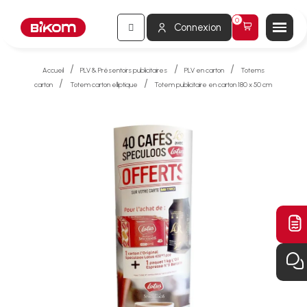
Connexion
Accueil
PLV & Présentoirs publicitaires
PLV en carton
Totems
carton
Totem carton elliptique
Totem publicitaire en carton 180 x 50 cm