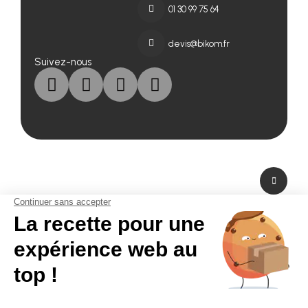
01 30 99 75 64
devis@bikom.fr
Suivez-nous
A propos de nous
Fabricant de PLV en carton et fabricant de stand modulaire, Bikom est situé
dans les Yvelines en Ile-de-France. A peine à 20 mn de Paris La Défense,
Bikom peut fabriquer et livrer dans l'urgence. Proposant une large gamme
de produits et services, de la création graphique à la fabrication en passant
par la logistique. Bikom est le partenaire de toutes vos réalisations. Depuis