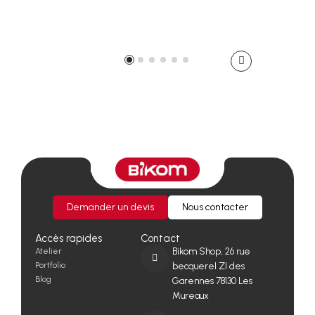
Demander un devis
Nous contacter
Accès rapides
Contact
Atelier
Bikom Shop, 26 rue
Portfolio
becquerel ZI des
Blog
Garennes 78130 Les
Mureaux