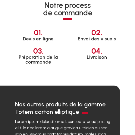
Notre process
de commande
01.
02.
Devis en ligne
Envoi des visuels
03.
04.
Préparation de la
Livraison
commande
Nos autres produits de la gamme
Totem carton elliptique
Lorem ipsum dolor sit amet, consectetur adipiscing
elit. In nec lorem a augue gravida ultricies eu sed
sapien. Vivamus porttitor nisi dictum, malesuada