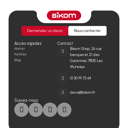
Demander un devis
Nous contacter
Accès rapides
Contact
Atelier
Bikom Shop, 26 rue
Portfolio
becquerel ZI des
Blog
Garennes 78130 Les
Mureaux
01 30 99 75 64
devis@bikom.fr
Suivez-nous