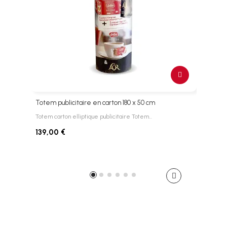
Totem publicitaire en carton 180 x 50 cm
Tote
Totem carton elliptique publicitaire Totem…
Totem
139,00 €