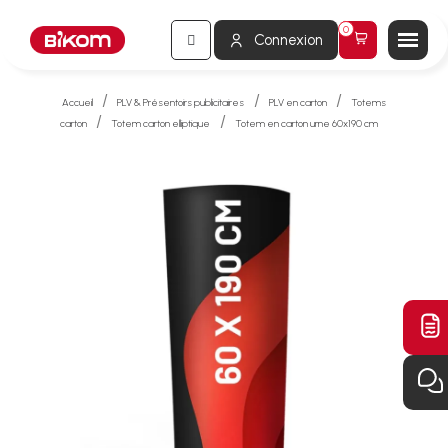
Connexion
Accueil
PLV & Présentoirs publicitaires
PLV en carton
Totems
carton
Totem carton elliptique
Totem en carton urne 60x190 cm