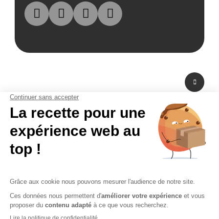
A propos de nous
Fabricant de PLV en carton et fabricant de stand modulaire, Bikom est situé
dans les Yvelines en Ile-de-France. A peine à 20 mn de Paris La Défense,
Bikom peut fabriquer et livrer dans l'urgence. Proposant une large gamme
de produits et services, de la création graphique à la fabrication en passant
par la logistique. Bikom est le partenaire de toutes vos réalisations. Depuis
16 ans, Bikom accompagne les entreprises pour communiquer efficacement
sur les points de vente. La PLV publicitaire n'a pas de secret pour Bikom.
CGV
CGU
Paiement sécurisé
Mentions légales