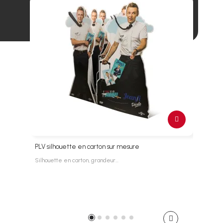
PLV silhouette en carton sur mesure
Silh
Silhouette en carton, grandeur…
Silho