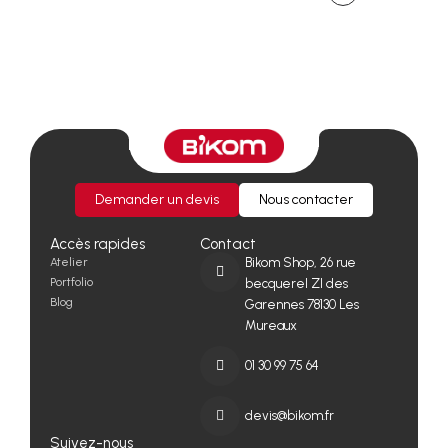
Demander un devis
Nous contacter
Accès rapides
Contact
Atelier
Bikom Shop, 26 rue
Portfolio
becquerel ZI des
Blog
Garennes 78130 Les
Mureaux
01 30 99 75 64
devis@bikom.fr
Suivez-nous