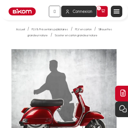
Connexion
Accueil
PLV & Présentoirs publicitaires
PLV en carton
Silhouettes
grandeur nature
Scooter en carton grandeur nature