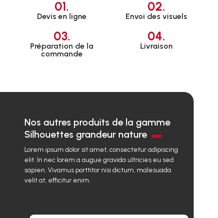
01.
02.
Devis en ligne
Envoi des visuels
03.
04.
Préparation de la
Livraison
commande
Nos autres produits de la gamme
Silhouettes grandeur nature
Lorem ipsum dolor sit amet, consectetur adipiscing
elit. In nec lorem a augue gravida ultricies eu sed
sapien. Vivamus porttitor nisi dictum, malesuada
velit at, efficitur enim.