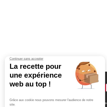
Demander un devis
Accès rapides
Contact
Bikom Shop, 26 rue be
Atelier