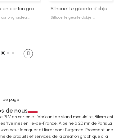
Silhouette en carton grandeur nature
Silhouette géante d'objet en carton
n carton grandeur…
Silhouette géante d'objet…
Bikomshop
179,0
t de page
os de nous
de PLV en carton et fabricant de stand modulaire, Bikom est
les Yvelines en Ile-de-France. A peine à 20 mn de Paris La
ikom peut fabriquer et livrer dans l'urgence. Proposant une
e de produits et services, de la création graphique à la