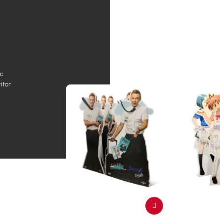
ec
itor