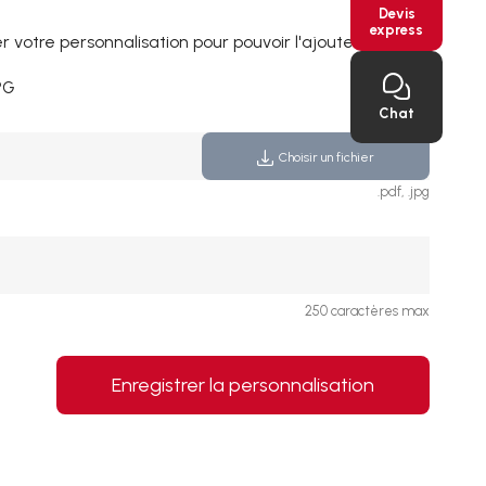
Devis
express
 votre personnalisation pour pouvoir l'ajouter au panier
PG
Chat
Choisir un fichier
.pdf, .jpg
250 caractères max
Enregistrer la personnalisation