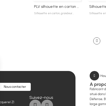
PLV silhouette en carton sur mesure
Silhouette en carton, grandeur…
Silhouette e
Hau
A prop
Nous contacter
Fabricant 
situé dans 
Suivez-nous
Défense, B
cquerel ZI
large gamm