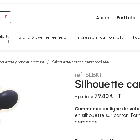
Atelier
Portfolio
le &
Stand & Evènementiel
Impression Tout Format
Pac
houettes grandeur nature
Silhouette carton personnalisée
ref. SLBK1
Silhouette ca
79.80 €
HT
A partir de
Commande en ligne de votre
en silhouette sur carton. Fo
demande.