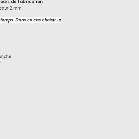
 jours de fabrication
.
isseur 2 mm
 temps. Dans ce cas choisir la
lanche
t