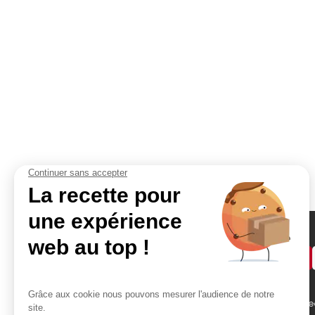
Demander un devis
Accès rapides
Contact
Bikom Shop, 26 rue be
Atelier