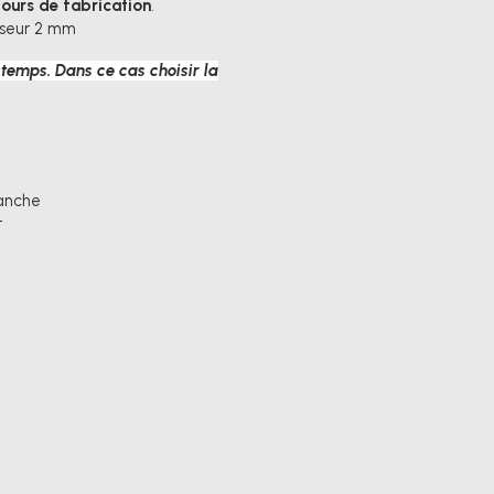
 jours de fabrication
.
isseur 2 mm
 temps. Dans ce cas choisir la
lanche
t