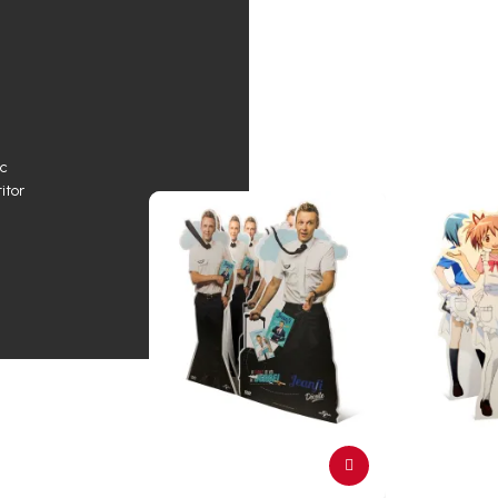
ec
itor