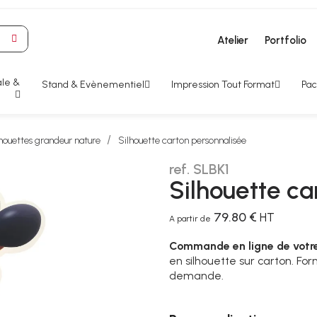
Atelier
Portfolio
le &
Stand & Evènementiel
Impression Tout Format
Pac
houettes grandeur nature
Silhouette carton personnalisée
ref. SLBK1
Silhouette ca
79.80 €
HT
A partir de
Commande en ligne de votre
en silhouette sur carton. Fo
demande.