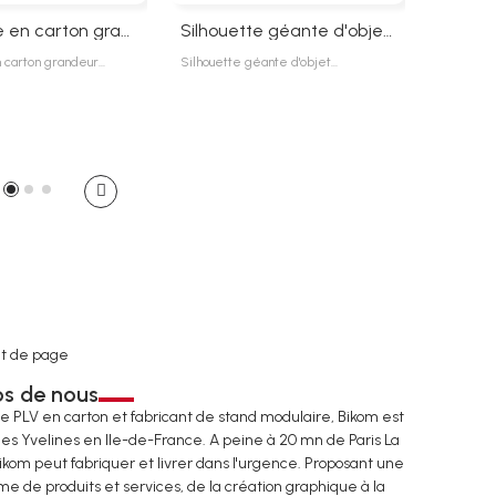
Silhouette en carton grandeur nature
Silhouette géante d'objet en carton
n carton grandeur…
Silhouette géante d'objet…
Bikomshop
179,0
t de page
os de nous
de PLV en carton et fabricant de stand modulaire, Bikom est
les Yvelines en Ile-de-France. A peine à 20 mn de Paris La
ikom peut fabriquer et livrer dans l'urgence. Proposant une
e de produits et services, de la création graphique à la