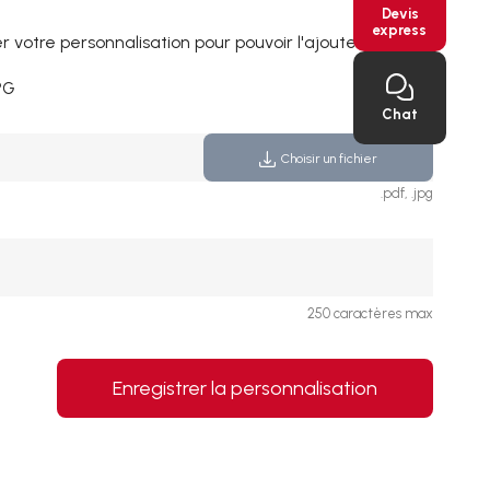
Devis
express
 votre personnalisation pour pouvoir l'ajouter au panier
PG
Chat
Choisir un fichier
.pdf, .jpg
250 caractères max
Enregistrer la personnalisation