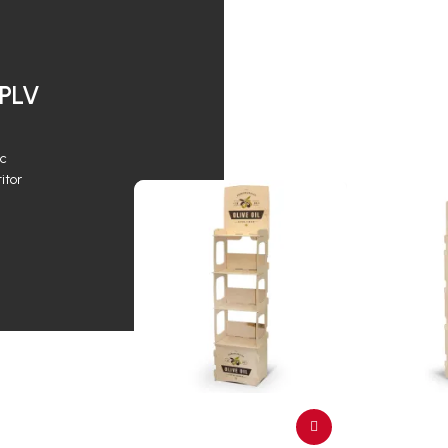
 PLV
ec
itor