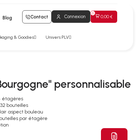
Connexion
Contact
0,00 €
Blog
kaging & Goodies
Univers PLV
"Bourgogne" personnalisable
4 étagères
2 bouteilles
lair aspect bouleau
outeilles par étagère
tion