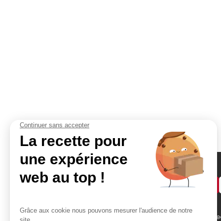
Demander un devis
Accès rapides
Contact
Bikom Shop, 26 rue be
Atelier