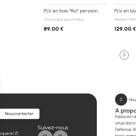
PLV en bois "Rio" personnalisable
PLV en bois avec fronton…
Modèle "Akti
89,00 €
129,00 €
Hau
A prop
Nous contacter
Fabricant 
situé dans 
Suivez-nous
Défense, B
cquerel ZI
large gamm