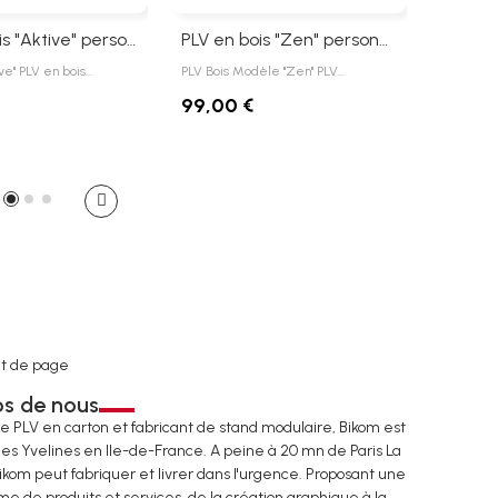
PLV en bois "Aktive" personnalisable
PLV en bois "Zen" personnalisable
ve" PLV en bois…
PLV Bois Modèle "Zen" PLV…
PLV Bois 
99,00 €
t de page
os de nous
de PLV en carton et fabricant de stand modulaire, Bikom est
les Yvelines en Ile-de-France. A peine à 20 mn de Paris La
ikom peut fabriquer et livrer dans l'urgence. Proposant une
e de produits et services, de la création graphique à la