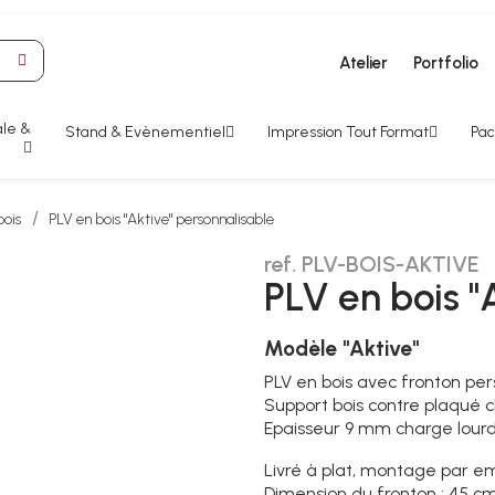
Atelier
Portfolio
le &
Stand & Evènementiel
Impression Tout Format
Pac
bois
PLV en bois "Aktive" personnalisable
ref. PLV-BOIS-AKTIVE
PLV en bois "
Modèle "Aktive"
PLV en bois avec fronton per
Support bois contre plaqué c
Epaisseur 9 mm charge lour
Livré à plat, montage par 
Dimension du fronton : 45 c