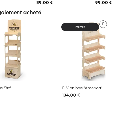
89,00 €
99,00 €
également acheté :
Promo !
 "Rio"...
PLV en bois "America"...
134,00 €