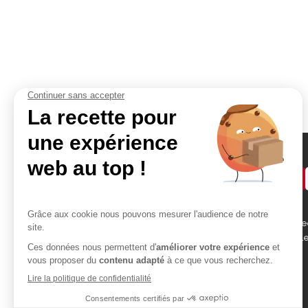
Demander un devis
Accès rapides
Contact
Bikom Shop, 26 rue be
Atelier
des Garennes 78130 L
Portfolio
Blog
01 30 99 75 64
devis@bikom.fr