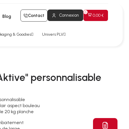
Connexion
Contact
0,00 €
Blog
kaging & Goodies
Univers PLV
Aktive" personnalisable
sonnalisable
lair aspect bouleau
de 20 kg planche
emboitement
m de large