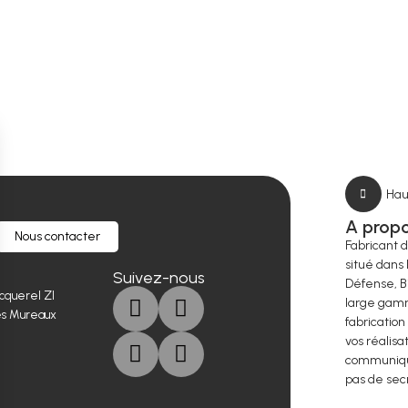
Hau
A prop
Nous contacter
Fabricant 
situé dans 
Suivez-nous
Défense, B
cquerel ZI
large gamm
es Mureaux
fabrication
vos réalisa
communique
pas de sec