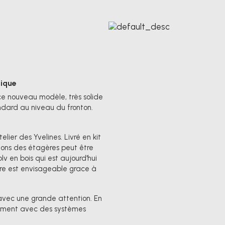
gique
ce nouveau modèle, très solide
ndard au niveau du fronton.
lier des Yvelines. Livré en kit
ntons des étagères peut être
v en bois qui est aujourd'hui
ure est envisageable grace à
 avec une grande attention. En
uement avec des systèmes