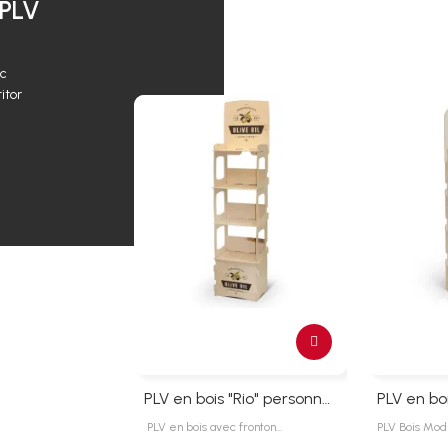
 PLV
ec
itor
PLV en bois "Rio" personnalisable
PLV en bois avec fronton…
PLV Bois Mod