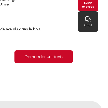
Devis
 35 cm
express
Chat
l de nœuds dans le bois
Demander un devis