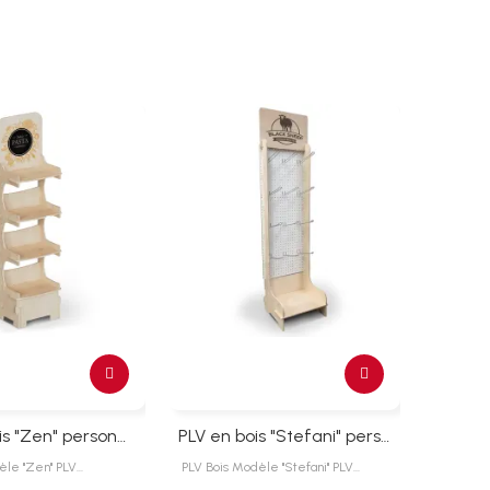
PLV en bois "Zen" personnalisable
PLV en bois "Stefani" personnalisable
èle "Zen" PLV…
PLV Bois Modèle "Stefani" PLV…
Présentoir