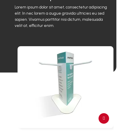
Lorem ipsum dolor sit amet, consectetur adipiscing
elit. In nec lorem a augue gravida ultricies eu sed
sapien. Vivamus porttitor nisi dictum, malesuada
velit at, efficitur enim.