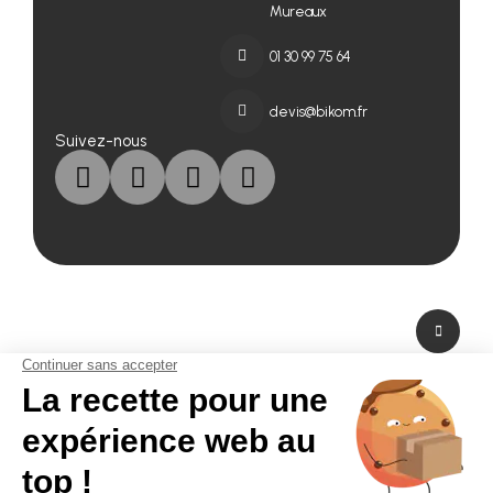
Mureaux
01 30 99 75 64
devis@bikom.fr
Suivez-nous
A propos de nous
Fabricant de PLV en carton et fabricant de stand modulaire, Bikom est situé
dans les Yvelines en Ile-de-France. A peine à 20 mn de Paris La Défense,
Bikom peut fabriquer et livrer dans l'urgence. Proposant une large gamme