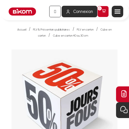
Connexion
Accueil
PLV & Présentoirs publicitaires
PLV en carton
Cube en
carton
Cube en carton 40 ou 30 cm