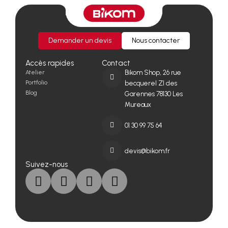
Demander un devis
Nous contacter
Accès rapides
Contact
Atelier
Bikom Shop, 26 rue
Portfolio
becquerel ZI des
Blog
Garennes 78130 Les
Mureaux
01 30 99 75 64
devis@bikom.fr
Suivez-nous