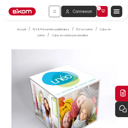
Connexion
Accueil
PLV & Présentoirs publicitaires
PLV en carton
Cube en
carton
Cube en carton personnalisé