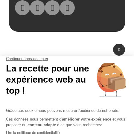
A propos de nous
Fabricant de PLV en carton et fabricant de stand modulaire, Bikom est situé
dans les Yvelines en Ile-de-France. A peine à 20 mn de Paris La Défense,
Bikom peut fabriquer et livrer dans l'urgence. Proposant une large gamme
de produits et services, de la création graphique à la fabrication en passant
par la logistique. Bikom est le partenaire de toutes vos réalisations. Depuis
16 ans, Bikom accompagne les entreprises pour communiquer efficacement
sur les points de vente. La PLV publicitaire n'a pas de secret pour Bikom.
CGV
CGU
Paiement sécurisé
Mentions légales