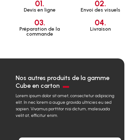
01.
02.
Devis en ligne
Envoi des visuels
03.
04.
Préparation de la
Livraison
commande
Nos autres produits de la gamme
Cube en carton
Lorem ipsum dolor sit amet, consectetur adipiscing
elit. In nec lorem a augue gravida ultricies eu sed
sapien. Vivamus porttitor nisi dictum, malesuada
velit at, efficitur enim.