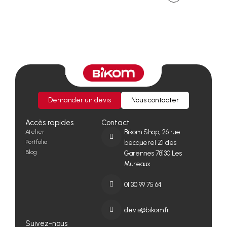
Demander un devis
Nous contacter
Accès rapides
Contact
Atelier
Bikom Shop, 26 rue
Portfolio
becquerel ZI des
Blog
Garennes 78130 Les
Mureaux
01 30 99 75 64
devis@bikom.fr
Suivez-nous