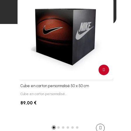
Cube en carton personnalisé 50 x 50 cm
Cube
Cube en carton personnalisé…
Le BK
89,00 €
35,