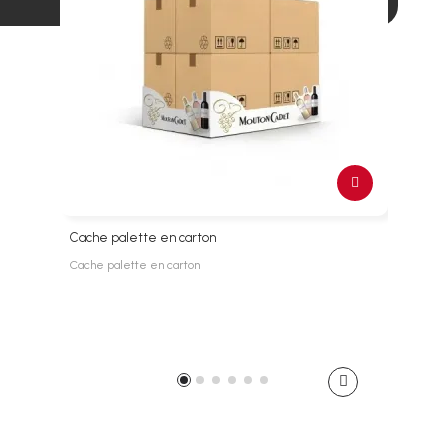
Cache palette en carton
Habil
Cache palette en carton
Habil
569