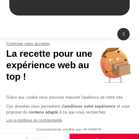
A propos de nous
Fabricant de PLV en carton et fabricant de stand modulaire, Bikom est situé
dans les Yvelines en Ile-de-France. A peine à 20 mn de Paris La Défense,
Bikom peut fabriquer et livrer dans l'urgence. Proposant une large gamme
de produits et services, de la création graphique à la fabrication en passant
par la logistique. Bikom est le partenaire de toutes vos réalisations. Depuis
16 ans, Bikom accompagne les entreprises pour communiquer efficacement
sur les points de vente. La PLV publicitaire n'a pas de secret pour Bikom.
CGV
CGU
Paiement sécurisé
Mentions légales
Politique de confidentialité
Plan du site
© 2026 - Logiciel e-commerce par PrestaShop™