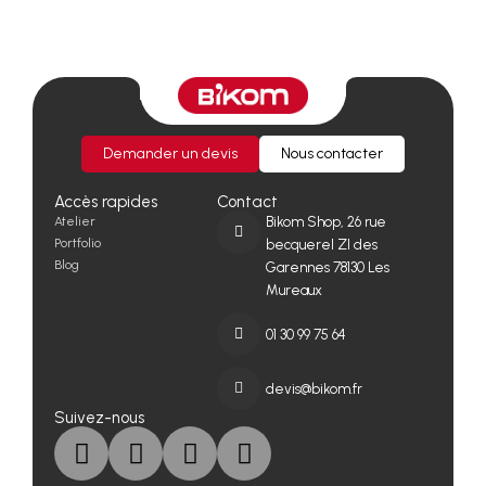
Demander un devis
Nous contacter
Accès rapides
Contact
Atelier
Bikom Shop, 26 rue
Portfolio
becquerel ZI des
Blog
Garennes 78130 Les
Mureaux
01 30 99 75 64
devis@bikom.fr
Suivez-nous