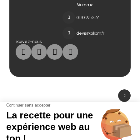
Mureaux
01 30 99 75 64
devis@bikom.fr
Suivez-nous
A propos de nous
Fabricant de PLV en carton et fabricant de stand modulaire, Bikom est situé
dans les Yvelines en Ile-de-France. A peine à 20 mn de Paris La Défense,
Bikom peut fabriquer et livrer dans l'urgence. Proposant une large gamme