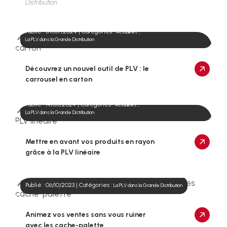
Distribution
Publié : 09/07/2024 | Catégories :
,
Actualités
La PLV dans la Grande Distribution
Découvrez un nouvel outil de PLV : le
carrousel en carton
Publié : 14/05/2024 | Catégories :
,
Actualités
La PLV dans la Grande Distribution
Mettre en avant vos produits en rayon
grâce à la PLV linéaire
Publié : 06/10/2023 | Catégories :
La PLV dans la Grande Distribution
Animez vos ventes sans vous ruiner
avec les cache-palette