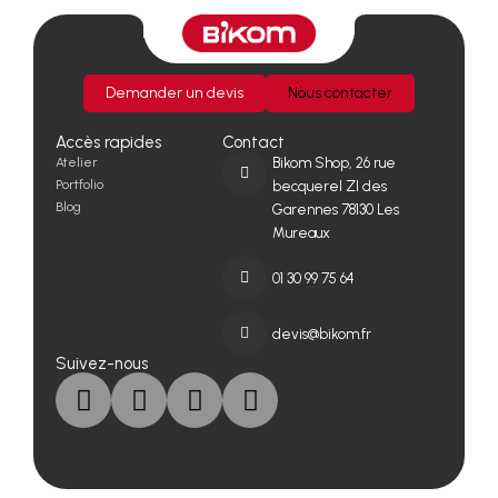
Demander un devis
Nous contacter
Accès rapides
Contact
Atelier
Bikom Shop, 26 rue
Portfolio
becquerel ZI des
Blog
Garennes 78130 Les
Mureaux
01 30 99 75 64
devis@bikom.fr
Suivez-nous