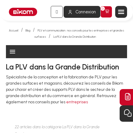
Connexion
Accueil
Blog
PLV et communication : nos conseils pour les entreprises et grandes
surfaces
La PLV dans la Grande Distribution
menu
La PLV dans la Grande Distribution
Spécialiste de la conception et la fabrication de PLV pour les
grandes surfaces et magasins, découvrez les conseils de Bikom
pour choisir et créer des supports PLV dans le secteur de la
grande distribution et du commerce en général. Retrouvez
également nos conseils pour les
entreprises
22 articles dans la catégorie La PLV dans la Grande