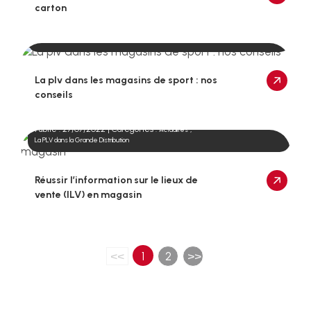
carton
Publié : 26/10/2022 | Catégories :
,
Actualités
La PLV dans la Grande Distribution
La plv dans les magasins de sport : nos
conseils
Publié : 27/07/2022 | Catégories :
,
Actualités
La PLV dans la Grande Distribution
Réussir l’information sur le lieux de
vente (ILV) en magasin
<<
1
2
>>