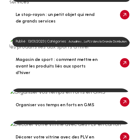
Le stop-rayon : un petit objet qui rend
de grands services
Publié : 13/01/2023 | Catégories :
,
Actualités
La PLV dans la Grande Distribution
Magasin de sport : comment mettre en
avant les produits liés aux sports
d’hiver
Publié : 14/12/2022 | Catégories :
,
Actualités
La PLV dans la Grande Distribution
Organiser vos temps en forts en GMS
Publié : 15/11/2022 | Catégories :
,
Actualités
La PLV dans la Grande Distribution
Décorer votre vitrine avec des PLV en