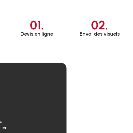
01.
02.
Devis en ligne
Envoi des visuels
ec
itor