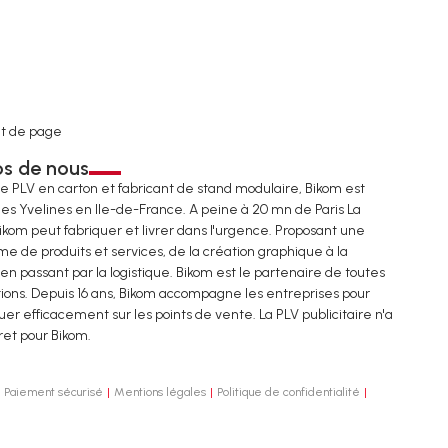
t de page
os de nous
de PLV en carton et fabricant de stand modulaire, Bikom est
les Yvelines en Ile-de-France. A peine à 20 mn de Paris La
ikom peut fabriquer et livrer dans l'urgence. Proposant une
e de produits et services, de la création graphique à la
 en passant par la logistique. Bikom est le partenaire de toutes
tions. Depuis 16 ans, Bikom accompagne les entreprises pour
r efficacement sur les points de vente. La PLV publicitaire n'a
ret pour Bikom.
Paiement sécurisé
Mentions légales
Politique de confidentialité