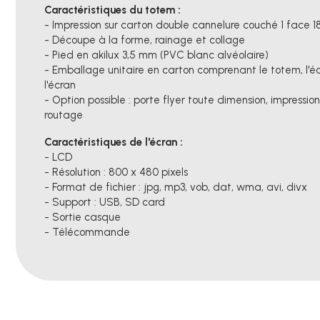
Caractéristiques du totem :
- Impression sur carton double cannelure couché 1 face 18
- Découpe à la forme, rainage et collage
- Pied en akilux 3,5 mm (PVC blanc alvéolaire)
- Emballage unitaire en carton comprenant le totem, l'écr
l'écran
- Option possible : porte flyer toute dimension, impressio
routage
Caractéristiques de l'écran :
- LCD
- Résolution : 800 x 480 pixels
- Format de fichier : jpg, mp3, vob, dat, wma, avi, divx
- Support : USB, SD card
- Sortie casque
- Télécommande