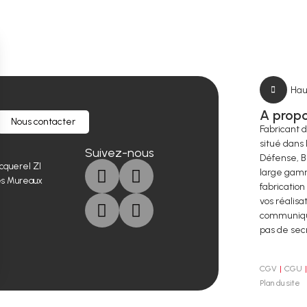
Hau
A prop
Nous contacter
Fabricant 
situé dans 
Suivez-nous
Défense, B
cquerel ZI
large gamm
es Mureaux
fabrication
vos réalisa
communique
pas de sec
CGV
CGU
Plan du site