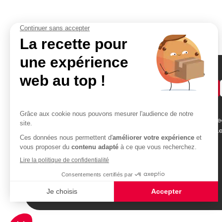
Demander un devis
Accès rapides
Contact
Bikom Shop, 26 rue be
Atelier
des Garennes 78130 L
Portfolio
Blog
01 30 99 75 64
devis@bikom.fr