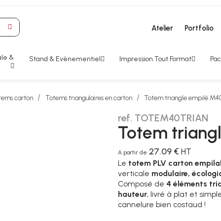
Atelier
Portfolio
le &
Stand & Evènementiel
Impression Tout Format
Pac
tems carton
Totems triangulaires en carton
Totem triangle empilé M4
ref. TOTEM40TRIAN
Totem triang
27.09 €
HT
A partir de
Le
totem PLV carton empila
verticale
modulaire, écologi
Composé de
4 éléments tri
hauteur
, livré à plat et sim
cannelure bien costaud !