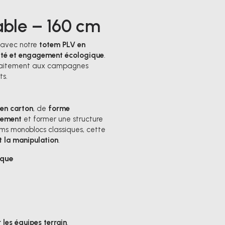
ble – 160 cm
l avec notre
totem PLV en
cité et engagement écologique
.
rfaitement aux campagnes
ts.
en carton
, de
forme
ilement
et former une structure
ms monoblocs classiques, cette
t la manipulation
.
ique
 les équipes terrain
.