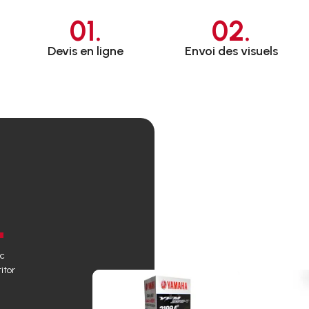
01.
02.
Devis en ligne
Envoi des visuels
ec
itor