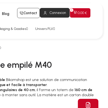
Connexion
Contact
0,00 €
Blog
kaging & Goodies
Univers PLV
0
le empilé M40
ble
Bikomshop est une solution de communication
que et facile à transporter
.
angulaires de 40 cm
, il forme un totem de
160 cm de
ple à monter sans outil. La matière est un carton double