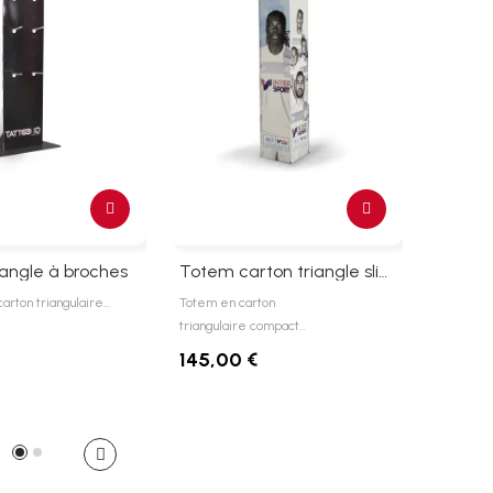
angle à broches
Totem carton triangle slim 38 x 180 cm
arton triangulaire…
Totem en carton
Totem Car
triangulaire compact…
149,0
145,00 €