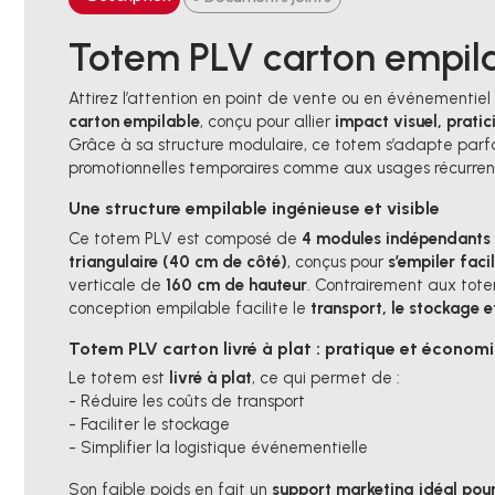
Totem PLV carton empila
Attirez l’attention en point de vente ou en événementie
carton empilable
, conçu pour allier
impact visuel, prati
Grâce à sa structure modulaire, ce totem s’adapte pa
promotionnelles temporaires comme aux usages récurren
Une structure empilable ingénieuse et visible
Ce totem PLV est composé de
4 modules indépendants 
triangulaire (40 cm de côté)
, conçus pour
s’empiler fac
verticale de
160 cm de hauteur
. Contrairement aux tote
conception empilable facilite le
transport, le stockage e
Totem PLV carton livré à plat : pratique et économ
Le totem est
livré à plat
, ce qui permet de :
- Réduire les coûts de transport
- Faciliter le stockage
- Simplifier la logistique événementielle
Son faible poids en fait un
support marketing idéal pour