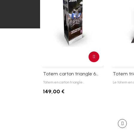
Totem carton triangle 60 x 200 cm
Totem tri
Totem en carton triangle…
Le totem en c
149,00 €