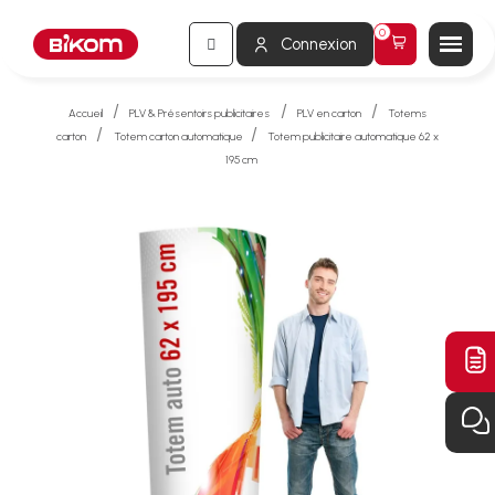
Connexion
Accueil
PLV & Présentoirs publicitaires
PLV en carton
Totems
carton
Totem carton automatique
Totem publicitaire automatique 62 x
195 cm