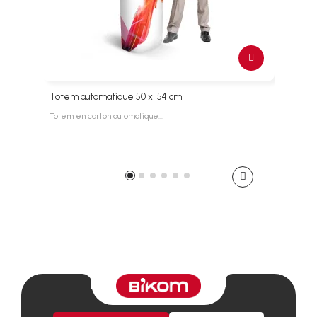
Totem automatique 50 x 154 cm
Tote
Totem en carton automatique…
Totem