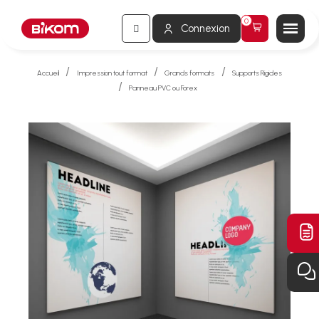
Connexion
Accueil
Impression tout format
Grands formats
Supports Rigides
Panneau PVC ou Forex