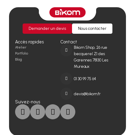
Demander un devis
Nous contacter
Accès rapides
Contact
Atelier
Bikom Shop, 26 rue
Portfolio
becquerel ZI des
Blog
Garennes 78130 Les
Mureaux
01 30 99 75 64
devis@bikom.fr
Suivez-nous