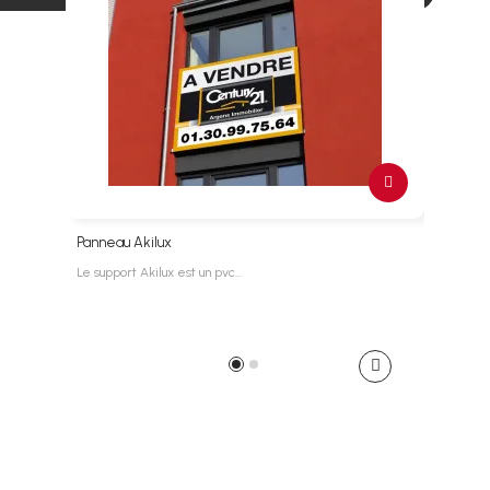
Panneau Akilux
Le support Akilux est un pvc…