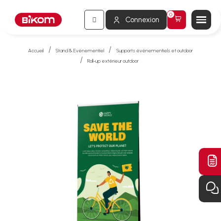
Connexion
Accueil
Stand & Evènementiel
Supports événementiels et outdoor
Roll-up extérieur outdoor