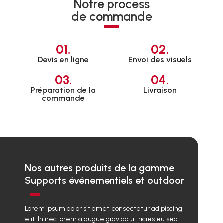
Notre process
de commande
01.
02.
Devis en ligne
Envoi des visuels
03.
04.
Préparation de la
Livraison
commande
Nos autres produits de la gamme
Supports événementiels et outdoor
Lorem ipsum dolor sit amet, consectetur adipiscing
elit. In nec lorem a augue gravida ultricies eu sed