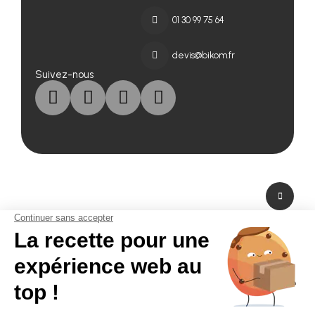
01 30 99 75 64
devis@bikom.fr
Suivez-nous
A propos de nous
Fabricant de PLV en carton et fabricant de stand modulaire, Bikom est situé
dans les Yvelines en Ile-de-France. A peine à 20 mn de Paris La Défense,
Bikom peut fabriquer et livrer dans l'urgence. Proposant une large gamme
de produits et services, de la création graphique à la fabrication en passant