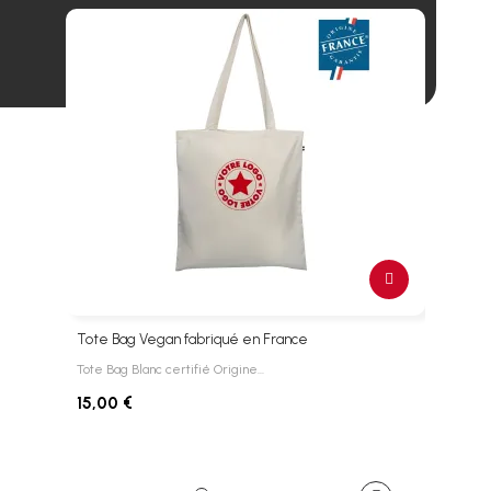
Tote Bag Vegan fabriqué en France
T-shi
Tote Bag Blanc certifié Origine…
TEE-
15,00 €
29,