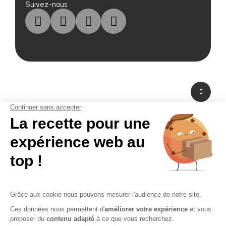
Suivez-nous
A propos de nous
Fabricant de PLV en carton et fabricant de stand modulaire, Bikom est situé
dans les Yvelines en Ile-de-France. A peine à 20 mn de Paris La Défense,
Bikom peut fabriquer et livrer dans l'urgence. Proposant une large gamme
de produits et services, de la création graphique à la fabrication en passant
par la logistique. Bikom est le partenaire de toutes vos réalisations. Depuis
16 ans, Bikom accompagne les entreprises pour communiquer efficacement
sur les points de vente. La PLV publicitaire n'a pas de secret pour Bikom.