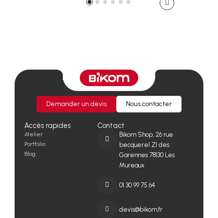
Demander un devis
Nous contacter
Accès rapides
Contact
Atelier
Bikom Shop, 26 rue
Portfolio
becquerel ZI des
Blog
Garennes 78130 Les
Mureaux
01 30 99 75 64
devis@bikom.fr