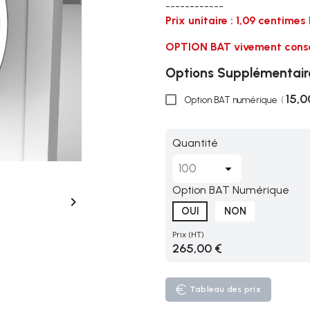
------------
Prix unitaire : 1,09 centime
OPTION BAT vivement conseill
Options Supplémentair
15,0
Option BAT numérique
(
Quantité
Option BAT Numérique

OUI
NON
Prix
(HT)
265,00 €
Tableau des prix