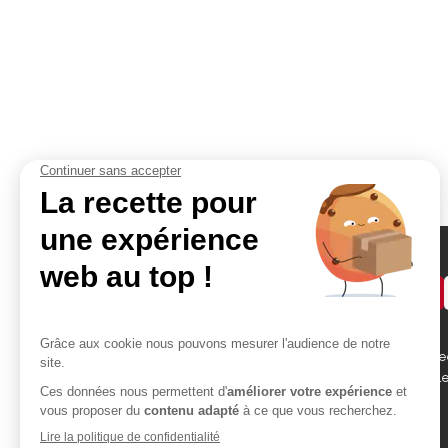
Demander un devis
Accès rapides
Contact
Bikom Shop, 26 rue be
Atelier
des Garennes 78130 L
Portfolio
Blog
01 30 99 75 64