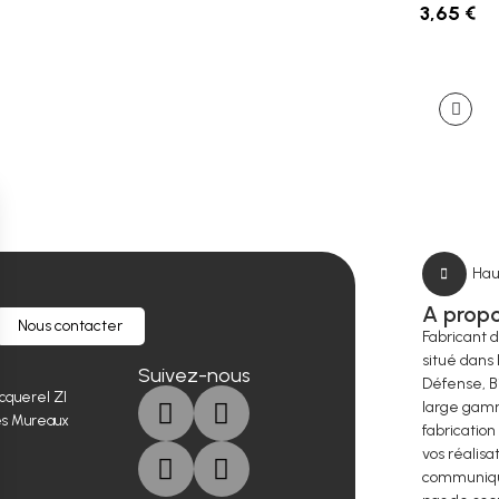
3,65 €
Hau
A prop
Nous contacter
Fabricant 
situé dans 
Suivez-nous
Défense, B
cquerel ZI
large gamm
es Mureaux
fabrication
vos réalisa
communique