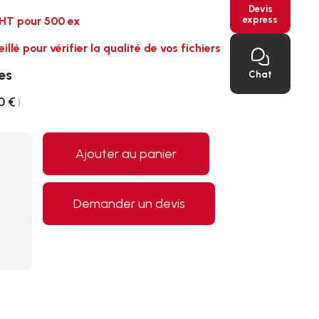
Devis
express
s HT pour 500 ex
é pour vérifier la qualité de vos fichiers
es
Chat
0 €
)
Ajouter au panier
Demander un devis