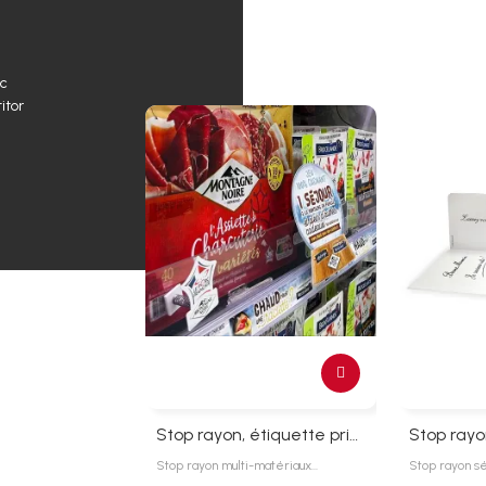
ec
itor
Stop rayon, étiquette prix et promo
Stop ray
Stop rayon multi-matériaux…
Stop rayon s