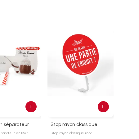
on séparateur
Stop rayon classique
Cheval
éparateur en PVC…
Stop rayon classique rond…
Chevalet 