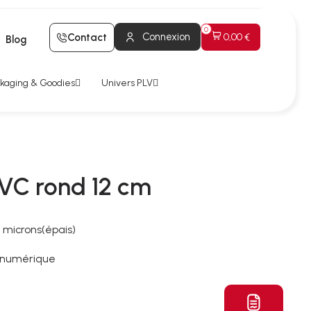
Connexion
Contact
0,00 €
Blog
kaging & Goodies
Univers PLV
VC rond 12 cm
 microns(épais)
l numérique