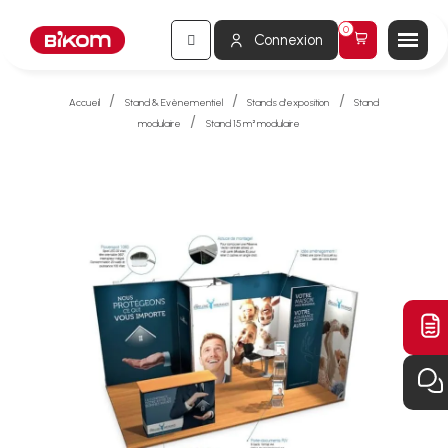
Connexion
Accueil
Stand & Evènementiel
Stands d'exposition
Stand
modulaire
Stand 15 m² modulaire