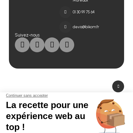
Mureaux
01 30 99 75 64
devis@bikom.fr
Suivez-nous
A propos de nous
Fabricant de PLV en carton et fabricant de stand modulaire, Bikom est situé
dans les Yvelines en Ile-de-France. A peine à 20 mn de Paris La Défense,
Bikom peut fabriquer et livrer dans l'urgence. Proposant une large gamme
de produits et services, de la création graphique à la fabrication en passant