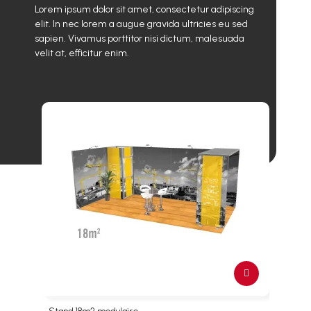
Lorem ipsum dolor sit amet, consectetur adipiscing
elit. In nec lorem a augue gravida ultricies eu sed
sapien. Vivamus porttitor nisi dictum, malesuada
velit at, efficitur enim.