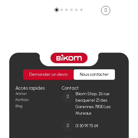
Demander un devis
Nous contacter
Accès rapides
Contact
Atelier
Bikom Shop, 26 rue
Portfolio
becquerel ZI des
Blog
Garennes 78130 Les
Mureaux
01 30 99 75 64