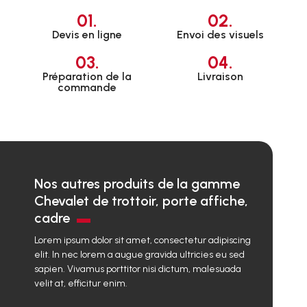
01.
02.
Devis en ligne
Envoi des visuels
03.
04.
Préparation de la
Livraison
commande
Nos autres produits de la gamme
Chevalet de trottoir, porte affiche,
cadre
Lorem ipsum dolor sit amet, consectetur adipiscing
elit. In nec lorem a augue gravida ultricies eu sed
sapien. Vivamus porttitor nisi dictum, malesuada
velit at, efficitur enim.