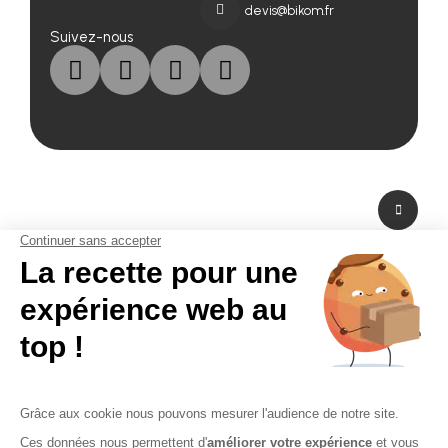
devis@bikom.fr
Suivez-nous
A propos de nous
Fabricant de PLV en carton et fabricant de stand modulaire, Bikom est situé
dans les Yvelines en Ile-de-France. A peine à 20 mn de Paris La Défense,
Bikom peut fabriquer et livrer dans l'urgence. Proposant une large gamme
de produits et services, de la création graphique à la fabrication en passant
par la logistique. Bikom est le partenaire de toutes vos réalisations. Depuis
16 ans, Bikom accompagne les entreprises pour communiquer efficacement
sur les points de vente. La PLV publicitaire n'a pas de secret pour Bikom.