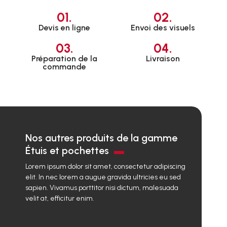
01.
02.
Devis en ligne
Envoi des visuels
03.
04.
Préparation de la
Livraison
commande
Nos autres produits de la gamme
Étuis et pochettes
Lorem ipsum dolor sit amet, consectetur adipiscing
elit. In nec lorem a augue gravida ultricies eu sed
sapien. Vivamus porttitor nisi dictum, malesuada
velit at, efficitur enim.