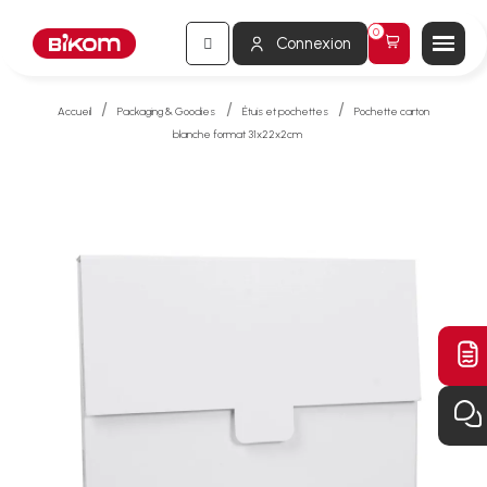
Connexion
Accueil
Packaging & Goodies
Étuis et pochettes
Pochette carton
blanche format 31x22x2cm