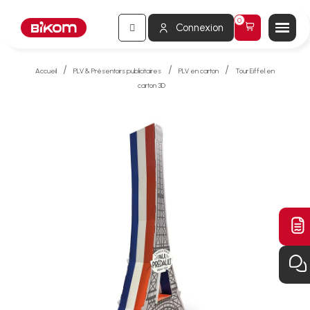
Connexion
Accueil
PLV & Présentoirs publicitaires
PLV en carton
Tour Eiffel en
carton 3D