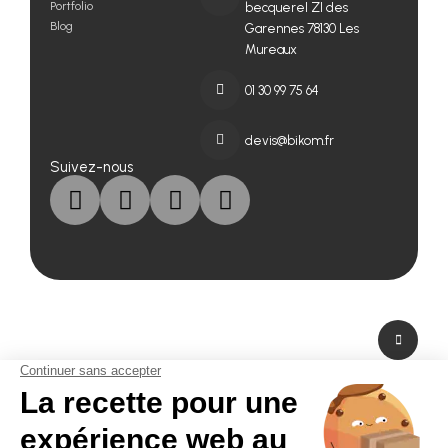
Portfolio
becquerel ZI des
Blog
Garennes 78130 Les
Mureaux
01 30 99 75 64
devis@bikom.fr
Suivez-nous
A propos de nous
Fabricant de PLV en carton et fabricant de stand modulaire, Bikom est situé