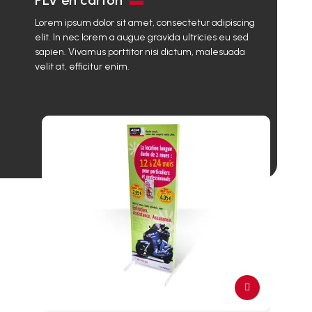
PLV en carton
Lorem ipsum dolor sit amet, consectetur adipiscing
elit. In nec lorem a augue gravida ultricies eu sed
sapien. Vivamus porttitor nisi dictum, malesuada
velit at, efficitur enim.