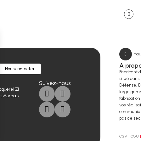
Hau
A prop
Nous contacter
Fabricant 
situé dans 
Suivez-nous
Défense, B
cquerel ZI
large gamm
es Mureaux
fabrication
vos réalisa
communique
pas de sec
CGV
CGU