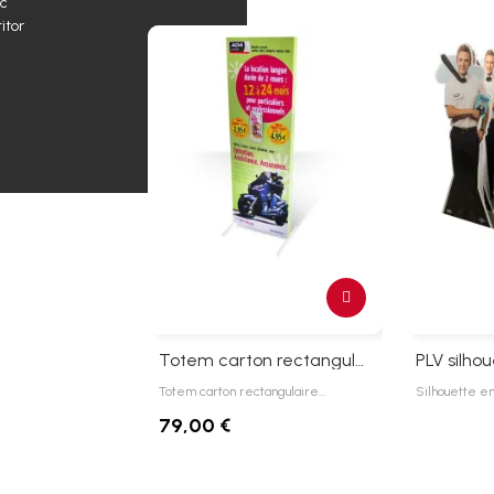
ec
itor
Totem carton rectangulaire 50 x 160 cm
Totem carton rectangulaire…
Silhouette en
79,00 €