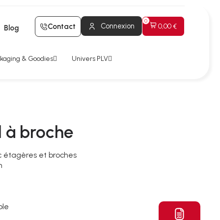
Connexion
Contact
0,00 €
Blog
kaging & Goodies
Univers PLV
l à broche
c étagères et broches
m
ble