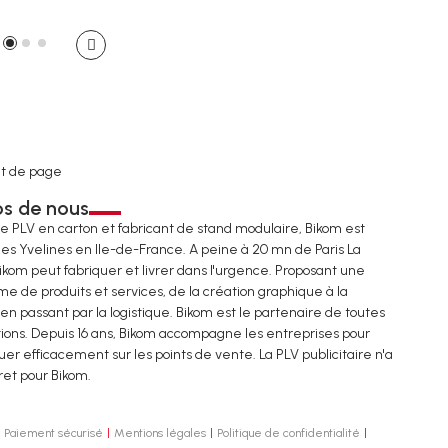
t de page
os de nous
de PLV en carton et fabricant de stand modulaire, Bikom est
les Yvelines en Ile-de-France. A peine à 20 mn de Paris La
ikom peut fabriquer et livrer dans l'urgence. Proposant une
e de produits et services, de la création graphique à la
 en passant par la logistique. Bikom est le partenaire de toutes
tions. Depuis 16 ans, Bikom accompagne les entreprises pour
r efficacement sur les points de vente. La PLV publicitaire n'a
ret pour Bikom.
Paiement sécurisé
Mentions légales
Politique de confidentialité