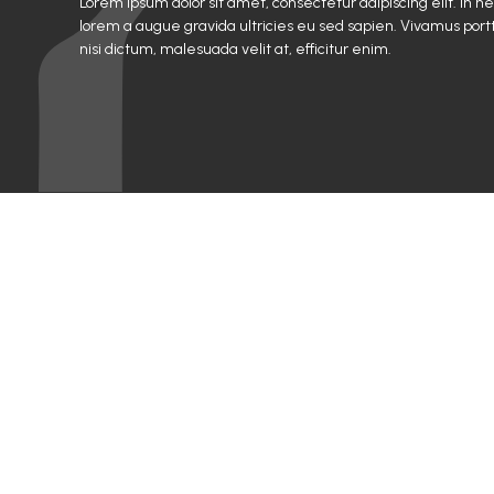
Lorem ipsum dolor sit amet, consectetur adipiscing elit. In n
lorem a augue gravida ultricies eu sed sapien. Vivamus portt
nisi dictum, malesuada velit at, efficitur enim.