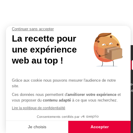
Demander un devis
Accès rapides
Contact
Bikom Shop, 26 rue be
Atelier
des Garennes 78130 L
Portfolio
Blog
01 30 99 75 64
devis@bikom.fr