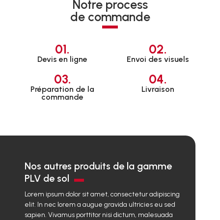
Notre process
de commande
01.
02.
Devis en ligne
Envoi des visuels
03.
04.
Préparation de la
Livraison
commande
Nos autres produits de la gamme
PLV de sol
Lorem ipsum dolor sit amet, consectetur adipiscing
elit. In nec lorem a augue gravida ultricies eu sed
sapien. Vivamus porttitor nisi dictum, malesuada