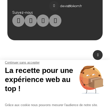
devis@bikom.fr
Suivez-nous
A propos de nous
Fabricant de PLV en carton et fabricant de stand modulaire, Bikom est situé
dans les Yvelines en Ile-de-France. A peine à 20 mn de Paris La Défense,
Bikom peut fabriquer et livrer dans l'urgence. Proposant une large gamme
de produits et services, de la création graphique à la fabrication en passant
par la logistique. Bikom est le partenaire de toutes vos réalisations. Depuis
16 ans, Bikom accompagne les entreprises pour communiquer efficacement
sur les points de vente. La PLV publicitaire n'a pas de secret pour Bikom.