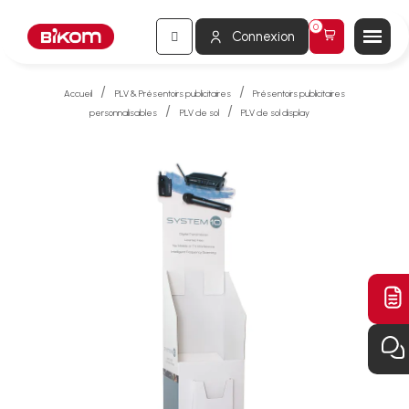
Connexion
Accueil
PLV & Présentoirs publicitaires
Présentoirs publicitaires
personnalisables
PLV de sol
PLV de sol display