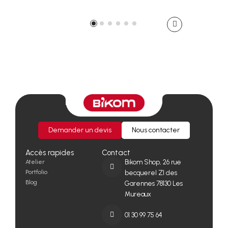
Demander un devis
Nous contacter
Accès rapides
Contact
Atelier
Bikom Shop, 26 rue
Portfolio
becquerel ZI des
Blog
Garennes 78130 Les
Mureaux
01 30 99 75 64