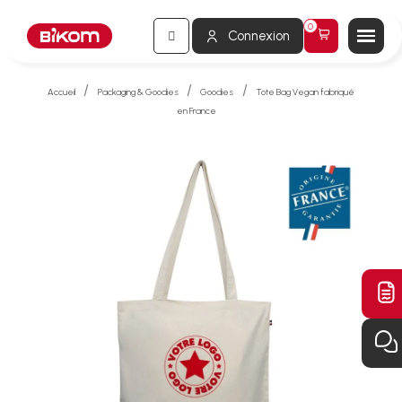
Connexion
Accueil
Packaging & Goodies
Goodies
Tote Bag Vegan fabriqué
en France