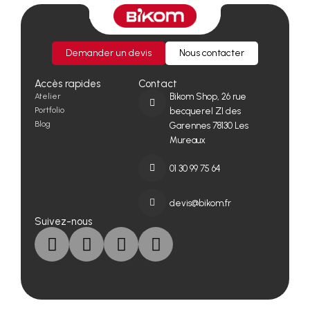
Demander un devis
Nous contacter
Accès rapides
Contact
Atelier
Bikom Shop, 26 rue
Portfolio
becquerel ZI des
Blog
Garennes 78130 Les
Mureaux
01 30 99 75 64
devis@bikom.fr
Suivez-nous