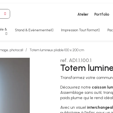
Atelier
Portfolio
le &
Stand & Evènementiel
Impression Tout Format
Pac
image, photocall
Totem lumineux pliable 100 x 200 cm
ref. AD1.1.100.1
Totem lumine
Transformez votre communica
Découvrez notre
caisson lu
Assemblage sans outil, trans
poids plume qui le rend idéa
Avec un visuel
interchangea
publicitaire à l'infini, pour 