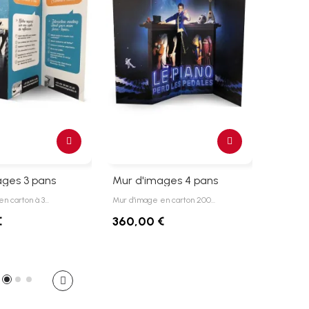
ages 3 pans
Mur d'images 4 pans
Mur d'
en carton à 3…
Mur d'image en carton 200…
Mur d'ima
€
360,00 €
450,0