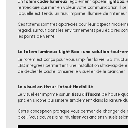
Un
totem cadre lumineux
, également appelé
lightbox
, 
rétroéclairé qui met en valeur votre communication. Il se
laquelle est tendu un tissu imprimé, illuminé de l'intérie
Ces totems sont très appréciés pour leur aspect moderne 
regard, surtout dans les environnements peu éclairés com
les points de vente.
Le totem lumineux Light Box : une solution tout-en
Le totem est conçu pour vous simplifier la vie. Sa structu
LED intégrées permettent une installation ultra-rapide en 
de déplier le cadre, d'insérer le visuel et de le brancher.
Le visuel en tissu : l'atout flexibilité
Le visuel est imprimé sur un
tissu diffusant
de haute quali
jonc en silicone qui s'insère simplement dans la rainure d
Cette conception pratique vous permet de changer de me
d'œil. Vous pouvez ainsi réutiliser vos anciens visuels sel