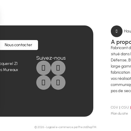
Hau
A prop
Nous contacter
Fabricant 
situé dans 
Suivez-nous
Défense, B
cquerel ZI
large gamm
es Mureaux
fabrication
vos réalisa
communique
pas de sec
CGV
CGU
Plan du site
© 2026 - Logiciel e-commerce par PrestaShop™