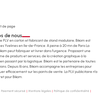
t de page
os de nous
de PLV en carton et fabricant de stand modulaire, Bikom est
les Yvelines en Ile-de-France. A peine à 20 mn de Paris La
ikom peut fabriquer et livrer dans l'urgence. Proposant une
e de produits et services, de la création graphique à la
 en passant par la logistique. Bikom est le partenaire de toutes
tions. Depuis 16 ans, Bikom accompagne les entreprises pour
r efficacement sur les points de vente. La PLV publicitaire n'a
ret pour Bikom.
Paiement sécurisé
Mentions légales
Politique de confidentialité