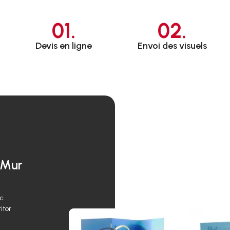
01.
02.
Devis en ligne
Envoi des visuels
 Mur
ec
itor