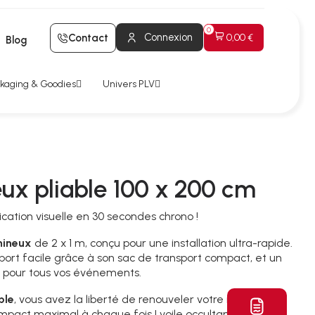
Connexion
Contact
0,00 €
Blog
kaging & Goodies
Univers PLV
ux pliable 100 x 200 cm
tion visuelle en 30 secondes chrono !
mineux
de 2 x 1 m, conçu pour une installation ultra-rapide.
port facile grâce à son sac de transport compact, et un
l pour tous vos événements.
ble
, vous avez la liberté de renouveler votre message
un impact maximal à chaque fois ! voile occultant au dos