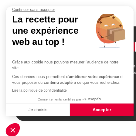
Demander un devis
Accès rapides
Contact
Bikom Shop, 26 rue be
Atelier
des Garennes 78130 L
Portfolio
Blog
01 30 99 75 64
devis@bikom.fr