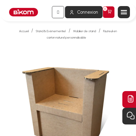
Connexion
Accueil
Stand & Evènementiel
Mobilier de stand
Fauteuil en
carton naturel personnalisable