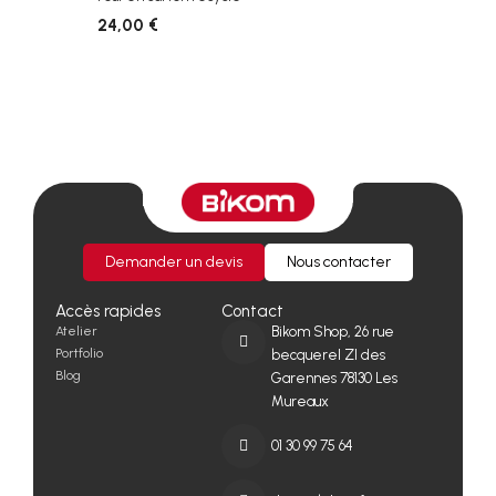
24,00 €
Demander un devis
Nous contacter
Accès rapides
Contact
Atelier
Bikom Shop, 26 rue
Portfolio
becquerel ZI des
Blog
Garennes 78130 Les
Mureaux
01 30 99 75 64