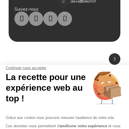
devis@bikom.fr
Suivez-nous
A propos de nous
Fabricant de PLV en carton et fabricant de stand modulaire, Bikom est situé
dans les Yvelines en Ile-de-France. A peine à 20 mn de Paris La Défense,
Bikom peut fabriquer et livrer dans l'urgence. Proposant une large gamme
de produits et services, de la création graphique à la fabrication en passant
par la logistique. Bikom est le partenaire de toutes vos réalisations. Depuis
16 ans, Bikom accompagne les entreprises pour communiquer efficacement
sur les points de vente. La PLV publicitaire n'a pas de secret pour Bikom.