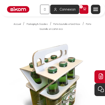
Connexion
Accueil
Packaging & Goodies
Porte bouteille et lunch box
Porte
bouteille en carton éco