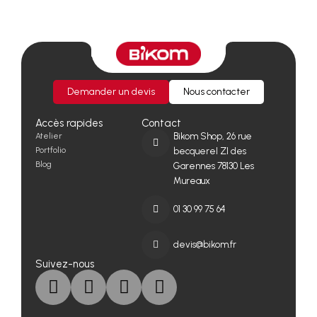
Demander un devis
Nous contacter
Accès rapides
Contact
Atelier
Bikom Shop, 26 rue
Portfolio
becquerel ZI des
Blog
Garennes 78130 Les
Mureaux
01 30 99 75 64
devis@bikom.fr
Suivez-nous