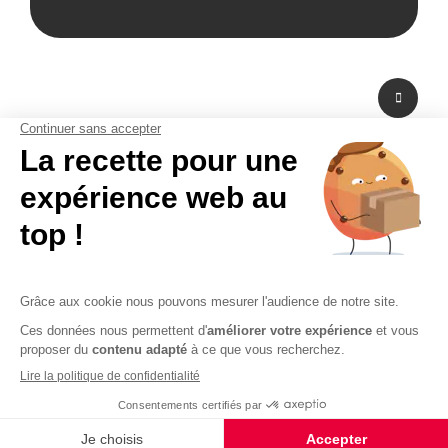
A propos de nous
Fabricant de PLV en carton et fabricant de stand modulaire, Bikom est situé
dans les Yvelines en Ile-de-France. A peine à 20 mn de Paris La Défense,
Bikom peut fabriquer et livrer dans l'urgence. Proposant une large gamme
de produits et services, de la création graphique à la fabrication en passant
par la logistique. Bikom est le partenaire de toutes vos réalisations. Depuis
16 ans, Bikom accompagne les entreprises pour communiquer efficacement
sur les points de vente. La PLV publicitaire n'a pas de secret pour Bikom.
CGV
CGU
Paiement sécurisé
Mentions légales
Politique de confidentialité
Plan du site
© 2026 - Logiciel e-commerce par PrestaShop™