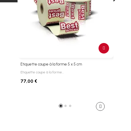
Etiquette coupe à la forme 5 x 5 cm
Etiq
Etiquette coupe à la forme…
Etiqu
77,00 €
85,