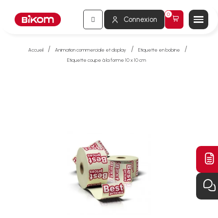
Connexion
Accueil
Animation commerciale et display
Etiquette en bobine
Etiquette coupe à la forme 10 x 10 cm