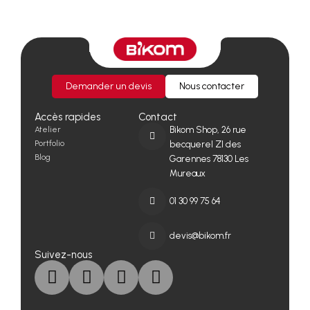
Demander un devis
Nous contacter
Accès rapides
Contact
Atelier
Bikom Shop, 26 rue
Portfolio
becquerel ZI des
Blog
Garennes 78130 Les
Mureaux
01 30 99 75 64
devis@bikom.fr
Suivez-nous