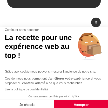
A propos de nous
Fabricant de PLV en carton et fabricant de stand modulaire, Bikom est situé
dans les Yvelines en Ile-de-France. A peine à 20 mn de Paris La Défense,
Bikom peut fabriquer et livrer dans l'urgence. Proposant une large gamme
de produits et services, de la création graphique à la fabrication en passant
par la logistique. Bikom est le partenaire de toutes vos réalisations. Depuis
16 ans, Bikom accompagne les entreprises pour communiquer efficacement
sur les points de vente. La PLV publicitaire n'a pas de secret pour Bikom.
CGV
CGU
Paiement sécurisé
Mentions légales
Politique de confidentialité
Plan du site
© 2026 - Logiciel e-commerce par PrestaShop™