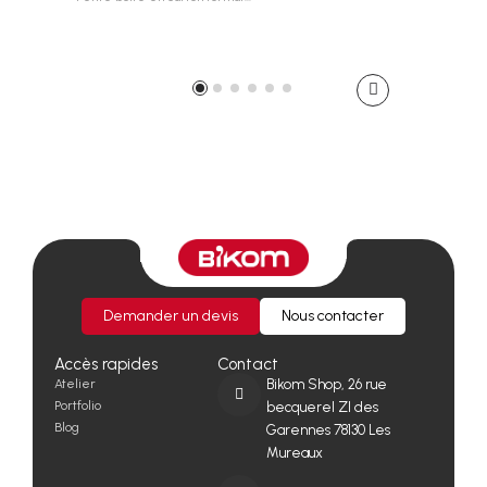
Demander un devis
Nous contacter
Accès rapides
Contact
Atelier
Bikom Shop, 26 rue
Portfolio
becquerel ZI des
Blog
Garennes 78130 Les
Mureaux