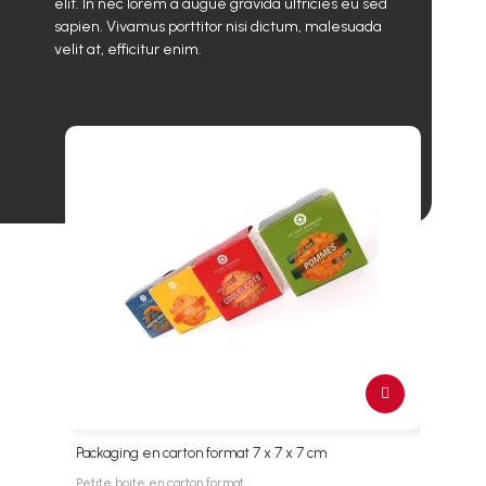
elit. In nec lorem a augue gravida ultricies eu sed
sapien. Vivamus porttitor nisi dictum, malesuada
velit at, efficitur enim.
Packaging en carton format 7 x 7 x 7 cm
Boite
Petite boite en carton format…
Packa