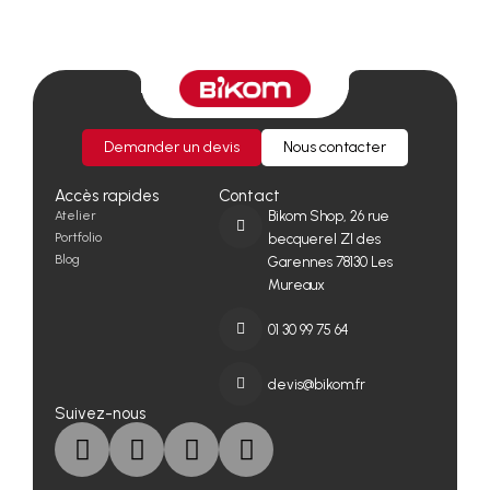
Demander un devis
Nous contacter
Accès rapides
Contact
Atelier
Bikom Shop, 26 rue
Portfolio
becquerel ZI des
Blog
Garennes 78130 Les
Mureaux
01 30 99 75 64
devis@bikom.fr
Suivez-nous