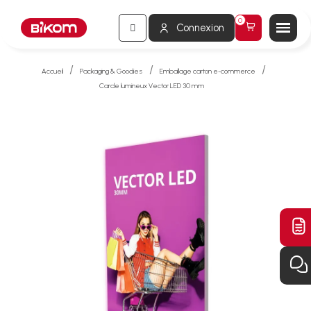
Connexion
Accueil
Packaging & Goodies
Emballage carton e-commerce
Carde lumineux Vector LED 30 mm