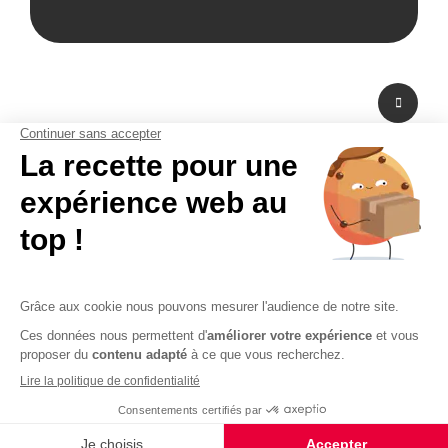
A propos de nous
Fabricant de PLV en carton et fabricant de stand modulaire, Bikom est situé
dans les Yvelines en Ile-de-France. A peine à 20 mn de Paris La Défense,
Bikom peut fabriquer et livrer dans l'urgence. Proposant une large gamme
de produits et services, de la création graphique à la fabrication en passant
par la logistique. Bikom est le partenaire de toutes vos réalisations. Depuis
16 ans, Bikom accompagne les entreprises pour communiquer efficacement
sur les points de vente. La PLV publicitaire n'a pas de secret pour Bikom.
CGV
CGU
Paiement sécurisé
Mentions légales
Politique de confidentialité
Plan du site
© 2026 - Logiciel e-commerce par PrestaShop™