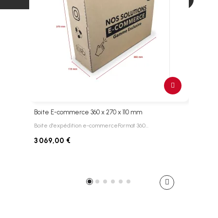
Boite E-commerce 360 x 270 x 110 mm
Boit
Boite d'expédition e-commerceFormat 360…
Boite
3 069,00 €
2 6