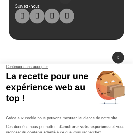
Suivez-nous
A propos de nous
Fabricant de PLV en carton et fabricant de stand modulaire, Bikom est situé
dans les Yvelines en Ile-de-France. A peine à 20 mn de Paris La Défense,
Bikom peut fabriquer et livrer dans l'urgence. Proposant une large gamme
de produits et services, de la création graphique à la fabrication en passant
par la logistique. Bikom est le partenaire de toutes vos réalisations. Depuis
16 ans, Bikom accompagne les entreprises pour communiquer efficacement
sur les points de vente. La PLV publicitaire n'a pas de secret pour Bikom.