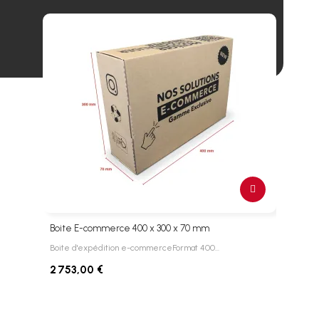
Boite E-commerce 400 x 300 x 70 mm
Boit
Boite d'expédition e-commerceFormat 400…
Boite
2 753,00 €
3 06