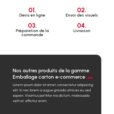
01.
02.
Devis en ligne
Envoi des visuels
03.
04.
Préparation de la
Livraison
commande
Nos autres produits de la gamme
Emballage carton e-commerce
Lorem ipsum dolor sit amet, consectetur adipiscing
elit. In nec lorem a augue gravida ultricies eu sed
sapien. Vivamus porttitor nisi dictum, malesuada
velit at, efficitur enim.