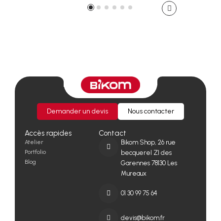
Demander un devis
Nous contacter
Accès rapides
Contact
Atelier
Bikom Shop, 26 rue
Portfolio
becquerel ZI des
Blog
Garennes 78130 Les
Mureaux
01 30 99 75 64
devis@bikom.fr