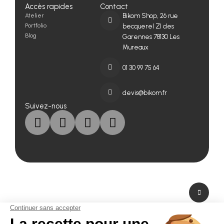
Accès rapides
Contact
Atelier
Bikom Shop, 26 rue
Portfolio
becquerel ZI des
Blog
Garennes 78130 Les
Mureaux
01 30 99 75 64
devis@bikom.fr
Suivez-nous