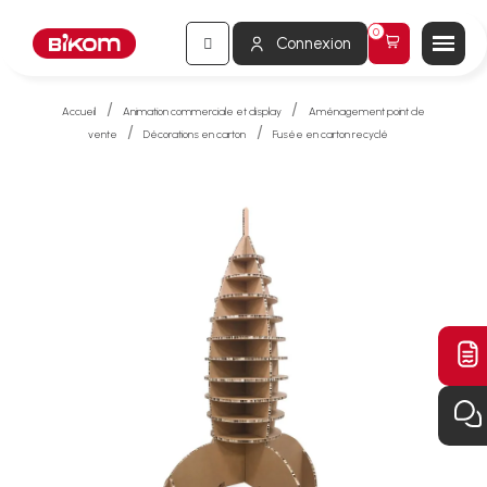
Connexion
Accueil
Animation commerciale et display
Aménagement point de
vente
Décorations en carton
Fusée en carton recyclé