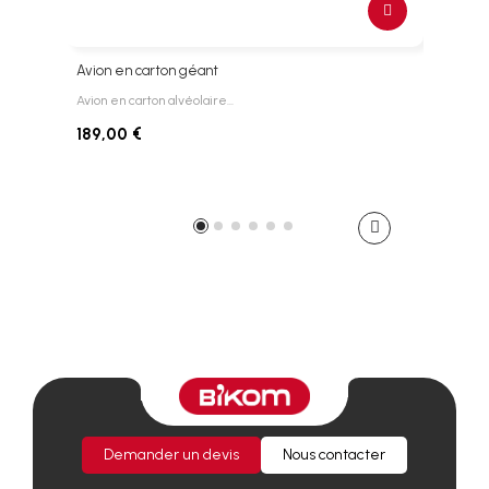
Avion en carton géant
Arbr
Avion en carton alvéolaire…
Arbre
189,00 €
Demander un devis
Nous contacter